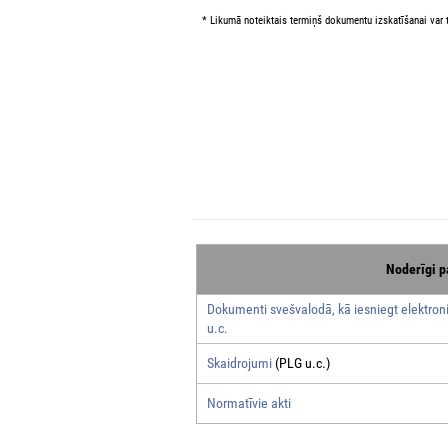
* Likumā noteiktais termiņš dokumentu izskatīšanai var t
Noderīgi p
Dokumenti svešvalodā, kā iesniegt elektroni
u.c.
Skaidrojumi
(PLG u.c.)
Normatīvie akti