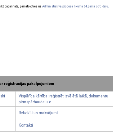
ikt pagarināts, pamatojoties uz
Administratīvā procesa likuma 64.panta otro daļu.
ar reģistrācijas pakalpojumiem
ski
Vispārīga kārtība: reģistrēt izvēlētā laikā, dokumentu
pirmspārbaude u.c.
Rekvizīti un maksājumi
Kontakti