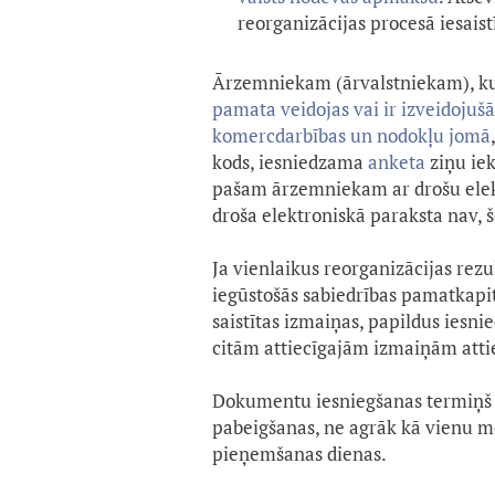
reorganizācijas procesā iesaist
Ārzemniekam (ārvalstniekam), k
pamata veidojas vai ir izveidojuš
komercdarbības un nodokļu jomā
kods, iesniedzama
anketa
ziņu ie
pašam ārzemniekam ar drošu elektr
droša elektroniskā paraksta nav,
Ja vienlaikus reorganizācijas rezul
iegūstošās sabiedrības pamatkapitā
saistītas izmaiņas, papildus iesni
citām attiecīgajām izmaiņām att
Dokumentu iesniegšanas termiņš 
pabeigšanas, ne agrāk kā vienu 
pieņemšanas dienas.