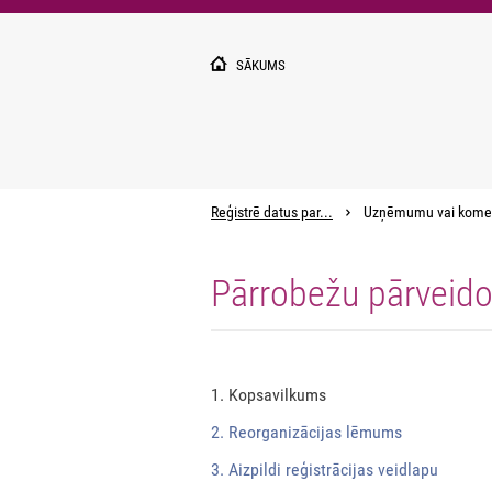
Pārlekt
uz
galveno
SĀKUMS
saturu
Reģistrē datus par...
Uzņēmumu vai kome
Pārrobežu pārveid
1. Kopsavilkums
2. Reorganizācijas lēmums
3. Aizpildi reģistrācijas veidlapu