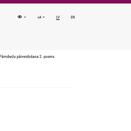
A
LV
EN
A
Pārrobežu pārveidošana 2. posms