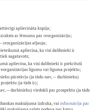
 attiecīgi apliecināta kopija;
izraksts ar lēmumu par reorganizāciju;
 reorganizācijas atļauja;
ieteikumā apliecina, ka visi dalībnieki ir
tiek sagatavots;
mā apliecina, ka visi dalībnieki ir piekrituši
reorganizācijas līgumu vai līguma projektu;
nieku pārstāvju (ja tādu nav, — darbinieku)
projektu (ja tāds ir);
av, — darbinieku) viedokli par prospektu (ja tāds
rnetbankas maksājuma izdruka, vai
informācija par
višķi maksājama valsts nodeva par katru