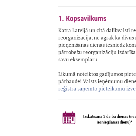
1. Kopsavilkums
Katra Latvijā un citā dalībvalstī r
reorganizācijā, ne agrāk kā divu
pieņemšanas dienas iesniedz kome
pārrobežu reorganizāciju izdarīša
savu eksemplāru.
Likumā noteiktos gadījumos pietei
pārbaudei Valsts ieņēmumu dienes
reģistrā saņemto pieteikumu izv
Izskatīšana 3 darba dienas (nes
iesniegšanas dienu)*