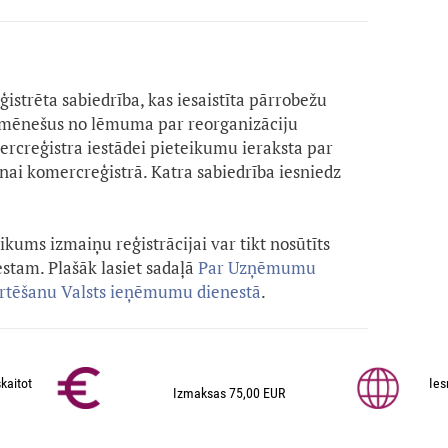
eģistrēta sabiedrība, kas iesaistīta pārrobežu
s mēnešus no lēmuma par reorganizāciju
rcreģistra iestādei pieteikumu ieraksta par
nai komercreģistrā. Katra sabiedrība iesniedz
kums izmaiņu reģistrācijai var tikt nosūtīts
tam. Plašāk lasiet sadaļā
Par Uzņēmumu
ērtēšanu Valsts ieņēmumu dienestā
.
kaitot
Ies
Izmaksas 75,00 EUR