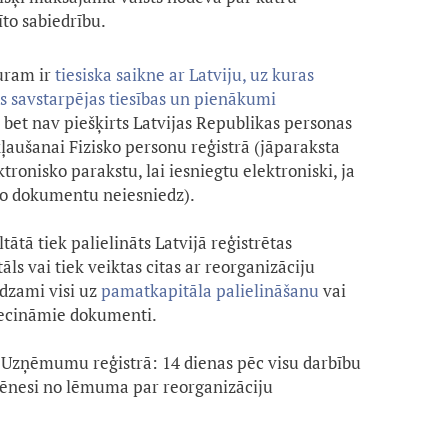
īto sabiedrību.
uram ir
tiesiska saikne ar Latviju, uz kuras
ās savstarpējas tiesības un pienākumi
, bet nav piešķirts Latvijas Republikas personas
kļaušanai Fizisko personu reģistrā (jāparaksta
onisko parakstu, lai iesniegtu elektroniski, ja
 šo dokumentu neiesniedz).
tātā tiek palielināts Latvijā reģistrētas
ls vai tiek veiktas citas ar reorganizāciju
edzami visi uz
pamatkapitāla palielināšanu
vai
iecināmie dokumenti.
Uzņēmumu reģistrā: 14 dienas pēc visu darbību
mēnesi no lēmuma par reorganizāciju