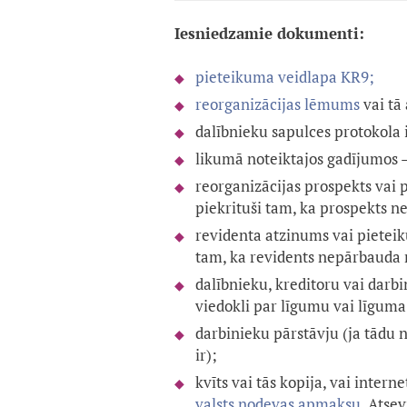
Iesniedzamie dokumenti:
pieteikuma veidlapa KR9;
reorganizācijas lēmums
vai tā
dalībnieku sapulces protokola 
likumā noteiktajos gadījumos —
reorganizācijas prospekts vai p
piekrituši tam, ka prospekts ne
revidenta atzinums vai pieteiku
tam, ka revidents nepārbauda 
dalībnieku, kreditoru vai darbi
viedokli par līgumu vai līguma 
darbinieku pārstāvju (ja tādu n
ir);
kvīts vai tās kopija, vai inte
valsts nodevas apmaksu
. Atse