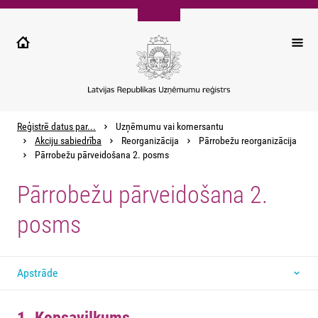
Pārlekt
uz
galveno
saturu
Reģistrē datus par...
Uzņēmumu vai komersantu
Akciju sabiedrība
Reorganizācija
Pārrobežu reorganizācija
Pārrobežu pārveidošana 2. posms
Pārrobežu pārveidošana 2.
posms
Apstrāde