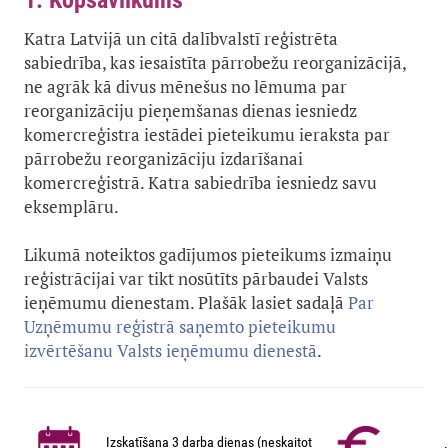
1. Kopsavilkums
Katra Latvijā un citā dalībvalstī reģistrēta
sabiedrība, kas iesaistīta pārrobežu reorganizācijā,
ne agrāk kā divus mēnešus no lēmuma par
reorganizāciju pieņemšanas dienas iesniedz
komercreģistra iestādei pieteikumu ieraksta par
pārrobežu reorganizāciju izdarīšanai
komercreģistrā. Katra sabiedrība iesniedz savu
eksemplāru.
Likumā noteiktos gadījumos pieteikums izmaiņu
reģistrācijai var tikt nosūtīts pārbaudei Valsts
ieņēmumu dienestam. Plašāk lasiet sadaļā
Par
Uzņēmumu reģistrā saņemto pieteikumu
izvērtēšanu Valsts ieņēmumu dienestā
.
Izskatīšana 3 darba dienas (neskaitot