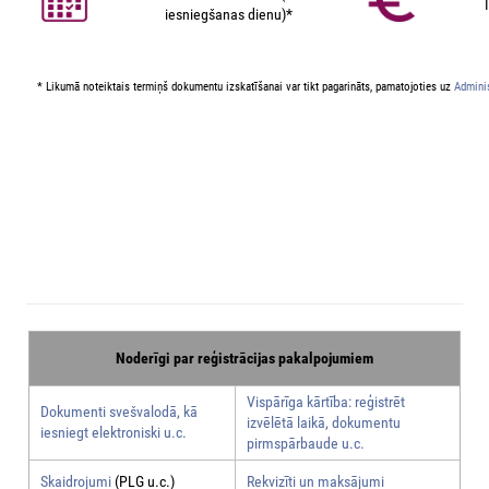
iesniegšanas dienu)*
* Likumā noteiktais termiņš dokumentu izskatīšanai var tikt pagarināts, pamatojoties uz
Adminis
Noderīgi par reģistrācijas pakalpojumiem
Vispārīga kārtība: reģistrēt
Dokumenti svešvalodā, kā
izvēlētā laikā, dokumentu
iesniegt elektroniski u.c.
pirmspārbaude u.c.
Skaidrojumi
(PLG u.c.)
Rekvizīti un maksājumi