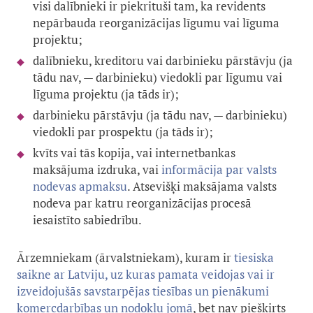
visi dalībnieki ir piekrituši tam, ka revidents
nepārbauda reorganizācijas līgumu vai līguma
projektu;
dalībnieku, kreditoru vai darbinieku pārstāvju (ja
tādu nav, — darbinieku) viedokli par līgumu vai
līguma projektu (ja tāds ir);
darbinieku pārstāvju (ja tādu nav, — darbinieku)
viedokli par prospektu (ja tāds ir);
kvīts vai tās kopija, vai internetbankas
maksājuma izdruka, vai
informācija par valsts
nodevas apmaksu
. Atsevišķi maksājama valsts
nodeva par katru reorganizācijas procesā
iesaistīto sabiedrību.
Ārzemniekam (ārvalstniekam), kuram ir
tiesiska
saikne ar Latviju, uz kuras pamata veidojas vai ir
izveidojušās savstarpējas tiesības un pienākumi
komercdarbības un nodokļu jomā
, bet nav piešķirts