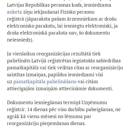
Latvijas Republikas personas kods, iesniedzama
anketa
ziņu iekļaušanai Fizisko personu
reģistrā (jāparaksta pašam ārzemniekam ar drošu
elektronisko parakstu, lai iesniegtu elektroniski, ja
droša elektroniskā paraksta nav, šo dokumentu
neiesniedz).
Ja vienlaikus reorganizācijas rezultātā tiek
palielināts Latvijā reģistrētas iegūstošās sabiedrības
pamatkapitāls vai tiek veiktas citas ar reorganizāciju
saistītas izmaiņas, papildus iesniedzami visi
uz
pamatkapitāla palielināšanu
vai citām
attiecīgajām izmaiņām attiecināmie dokumenti.
Dokumentu iesniegšanas termiņš Uzņēmumu
reģistrā: 14 dienas pēc visu darbību pabeigšanas, ne
agrāk kā vienu mēnesi no lēmuma par
reorganizāciju pieņemšanas dienas.