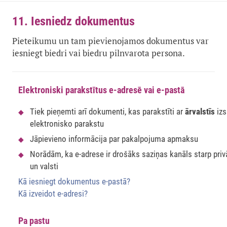
11. Iesniedz dokumentus
Pieteikumu un tam pievienojamos dokumentus var
iesniegt biedri vai biedru pilnvarota persona.
Elektroniski parakstītus e-adresē vai e-pastā
Tiek pieņemti arī dokumenti, kas parakstīti ar
ārvalstīs
izs
elektronisko parakstu
Jāpievieno informācija par pakalpojuma apmaksu
Norādām, ka e-adrese ir drošāks saziņas kanāls starp pri
un valsti
Kā iesniegt dokumentus e-pastā?
Kā izveidot e-adresi?
Pa pastu