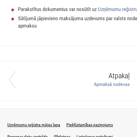
Parakstītus dokumentus var nosūtīt uz
Uzņēmumu reģistr
Sūtījumā jāpievieno maksājuma uzdevums par valsts nod
apmaksu
Atpakaļ
Apmaksā nodevas
Uzņēmumu reģistra mājas lapa
Piekļūstamības paziņojums
Personas datu apstrāde
Sīkdatnes
Lietošanas noteikumi