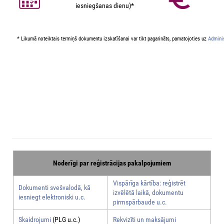
iesniegšanas dienu)*
* Likumā noteiktais termiņš dokumentu izskatīšanai var tikt pagarināts, pamatojoties uz
Adminis
Noderīgi par reģistrācijas pakalpojumiem
Vispārīga kārtība: reģistrēt
Dokumenti svešvalodā, kā
izvēlētā laikā, dokumentu
iesniegt elektroniski u.c.
pirmspārbaude u.c.
Skaidrojumi
(PLG u.c.)
Rekvizīti un maksājumi