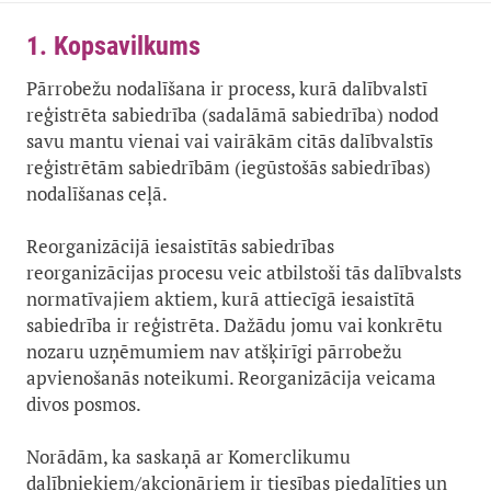
1. Kopsavilkums
Pārrobežu nodalīšana ir process, kurā dalībvalstī
reģistrēta sabiedrība (sadalāmā sabiedrība) nodod
savu mantu vienai vai vairākām citās dalībvalstīs
reģistrētām sabiedrībām (iegūstošās sabiedrības)
nodalīšanas ceļā.
Reorganizācijā iesaistītās sabiedrības
reorganizācijas procesu veic atbilstoši tās dalībvalsts
normatīvajiem aktiem, kurā attiecīgā iesaistītā
sabiedrība ir reģistrēta. Dažādu jomu vai konkrētu
nozaru uzņēmumiem nav atšķirīgi pārrobežu
apvienošanās noteikumi. Reorganizācija veicama
divos posmos.
Norādām, ka saskaņā ar Komerclikumu
dalībniekiem/akcionāriem ir tiesības piedalīties un