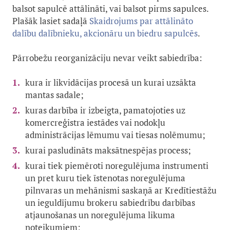
balsot sapulcē attālināti, vai balsot pirms sapulces.
Plašāk lasiet sadaļā
Skaidrojums par attālināto
dalību dalībnieku, akcionāru un biedru sapulcēs
.
Pārrobežu reorganizāciju nevar veikt sabiedrība:
kura ir likvidācijas procesā un kurai uzsākta
mantas sadale;
kuras darbība ir izbeigta, pamatojoties uz
komercreģistra iestādes vai nodokļu
administrācijas lēmumu vai tiesas nolēmumu;
kurai pasludināts maksātnespējas process;
kurai tiek piemēroti noregulējuma instrumenti
un pret kuru tiek īstenotas noregulējuma
pilnvaras un mehānismi saskaņā ar Kredītiestāžu
un ieguldījumu brokeru sabiedrību darbības
atjaunošanas un noregulējuma likuma
noteikumiem;