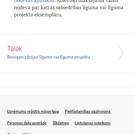
nodevas apmaksu
. Atsevišķi maksājama valsts
nodeva par katras sabiedrības līguma vai līguma
projekta eksemplāru.
Tālāk
Reorganizācijas līgums vai līguma projekts
Uzņēmumu reģistra mājas lapa
Piekļūstamības paziņojums
Personas datu apstrāde
Sīkdatnes
Lietošanas noteikumi