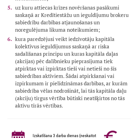
uz kuru attiecas krīzes novēršanas pasākumi
saskaņā ar Kredītiestāžu un ieguldījumu brokeru
sabiedrību darbības atjaunošanas un
noregulējuma likuma noteikumiem;
kura paredzējusi veikt iedzīvotāju kapitāla
kolektīvus ieguldījumus saskaņā ar riska
sadalīšanas principu un kuras kapitāla daļas
(akcijas) pēc dalībnieku pieprasījuma tiek
atpirktas vai izpirktas tieši vai netieši no šīs
sabiedrības aktīviem. Šādai atpirkšanai vai
izpirkumam ir pielīdzināmas darbības, ar kurām
sabiedrība vēlas nodrošināt, lai tās kapitāla daļu
(akciju) tirgus vērtība būtiski neatšķirtos no tās
aktīvu tīrās vērtības.
Izskatīšana 3 darba dienas (neskaitot