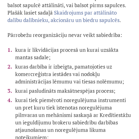
balsot sapulcē attālināti, vai balsot pirms sapulces.
Plašāk lasiet sadaļā
Skaidrojums par attālināto
dalību dalībnieku, akcionāru un biedru sapulcēs
.
Pārrobežu reorganizāciju nevar veikt sabiedrība:
kura ir likvidācijas procesā un kurai uzsākta
mantas sadale;
kuras darbība ir izbeigta, pamatojoties uz
komercreģistra iestādes vai nodokļu
administrācijas lēmumu vai tiesas nolēmumu;
kurai pasludināts maksātnespējas process;
kurai tiek piemēroti noregulējuma instrumenti
un pret kuru tiek īstenotas noregulējuma
pilnvaras un mehānismi saskaņā ar Kredītiestāžu
un ieguldījumu brokeru sabiedrību darbības
atjaunošanas un noregulējuma likuma
noteikumiem;