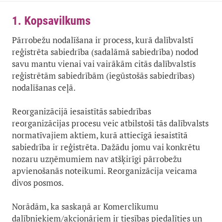
1. Kopsavilkums
Pārrobežu nodalīšana ir process, kurā dalībvalstī
reģistrēta sabiedrība (sadalāmā sabiedrība) nodod
savu mantu vienai vai vairākām citās dalībvalstīs
reģistrētām sabiedrībām (iegūstošās sabiedrības)
nodalīšanas ceļā.
Reorganizācijā iesaistītās sabiedrības
reorganizācijas procesu veic atbilstoši tās dalībvalsts
normatīvajiem aktiem, kurā attiecīgā iesaistītā
sabiedrība ir reģistrēta. Dažādu jomu vai konkrētu
nozaru uzņēmumiem nav atšķirīgi pārrobežu
apvienošanās noteikumi. Reorganizācija veicama
divos posmos.
Norādām, ka saskaņā ar Komerclikumu
dalībniekiem/akcionāriem ir tiesības piedalīties un