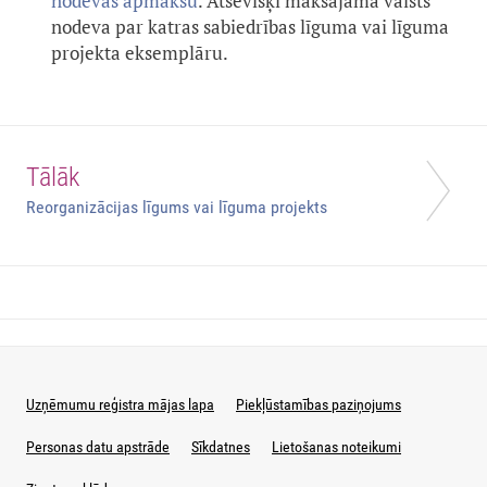
nodevas apmaksu
. Atsevišķi maksājama valsts
nodeva par katras sabiedrības līguma vai līguma
projekta eksemplāru.
Tālāk
Reorganizācijas līgums vai līguma projekts
Uzņēmumu reģistra mājas lapa
Piekļūstamības paziņojums
Personas datu apstrāde
Sīkdatnes
Lietošanas noteikumi