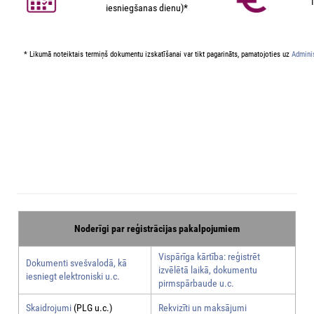
iesniegšanas dienu)*
* Likumā noteiktais termiņš dokumentu izskatīšanai var tikt pagarināts, pamatojoties uz
Adminis
Noderīgi par reģistrācijas pakalpojumiem
Vispārīga kārtība: reģistrēt
Dokumenti svešvalodā, kā
izvēlētā laikā, dokumentu
iesniegt elektroniski u.c.
pirmspārbaude u.c.
Skaidrojumi
(PLG u.c.)
Rekvizīti un maksājumi