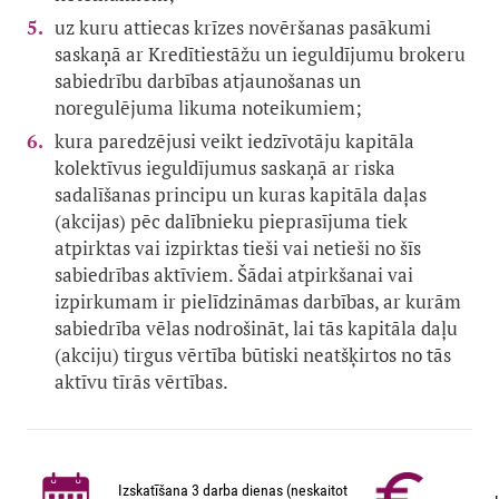
uz kuru attiecas krīzes novēršanas pasākumi
saskaņā ar Kredītiestāžu un ieguldījumu brokeru
sabiedrību darbības atjaunošanas un
noregulējuma likuma noteikumiem;
kura paredzējusi veikt iedzīvotāju kapitāla
kolektīvus ieguldījumus saskaņā ar riska
sadalīšanas principu un kuras kapitāla daļas
(akcijas) pēc dalībnieku pieprasījuma tiek
atpirktas vai izpirktas tieši vai netieši no šīs
sabiedrības aktīviem. Šādai atpirkšanai vai
izpirkumam ir pielīdzināmas darbības, ar kurām
sabiedrība vēlas nodrošināt, lai tās kapitāla daļu
(akciju) tirgus vērtība būtiski neatšķirtos no tās
aktīvu tīrās vērtības.
Izskatīšana 3 darba dienas (neskaitot