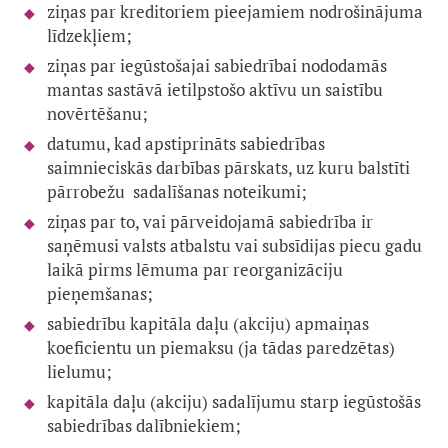
ziņas par kreditoriem pieejamiem nodrošinājuma
līdzekļiem;
ziņas par iegūstošajai sabiedrībai nododamās
mantas sastāvā ietilpstošo aktīvu un saistību
novērtēšanu;
datumu, kad apstiprināts sabiedrības
saimnieciskās darbības pārskats, uz kuru balstīti
pārrobežu sadalīšanas noteikumi;
ziņas par to, vai pārveidojamā sabiedrība ir
saņēmusi valsts atbalstu vai subsīdijas piecu gadu
laikā pirms lēmuma par reorganizāciju
pieņemšanas;
sabiedrību kapitāla daļu (akciju) apmaiņas
koeficientu un piemaksu (ja tādas paredzētas)
lielumu;
kapitāla daļu (akciju) sadalījumu starp iegūstošās
sabiedrības dalībniekiem;