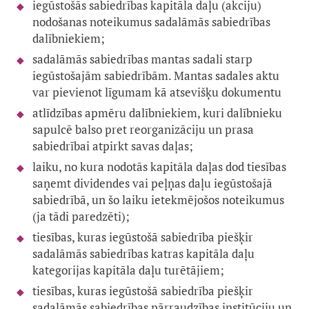
iegūstošās sabiedrības kapitāla daļu (akciju)
nodošanas noteikumus sadalāmās sabiedrības
dalībniekiem;
sadalāmās sabiedrības mantas sadali starp
iegūstošajām sabiedrībām. Mantas sadales aktu
var pievienot līgumam kā atsevišķu dokumentu
atlīdzības apmēru dalībniekiem, kuri dalībnieku
sapulcē balso pret reorganizāciju un prasa
sabiedrībai atpirkt savas daļas;
laiku, no kura nodotās kapitāla daļas dod tiesības
saņemt dividendes vai peļņas daļu iegūstošajā
sabiedrībā, un šo laiku ietekmējošos noteikumus
(ja tādi paredzēti);
tiesības, kuras iegūstošā sabiedrība piešķir
sadalāmās sabiedrības katras kapitāla daļu
kategorijas kapitāla daļu turētājiem;
tiesības, kuras iegūstošā sabiedrība piešķir
sadalāmās sabiedrības pārraudzības institūciju un