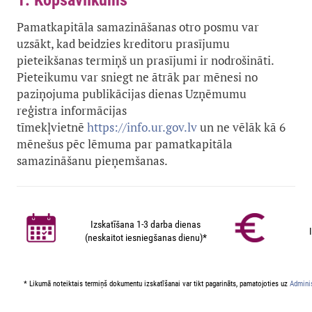
1. Kopsavilkums
Pamatkapitāla samazināšanas otro posmu var
uzsākt, kad beidzies kreditoru prasījumu
pieteikšanas termiņš un prasījumi ir nodrošināti.
Pieteikumu var sniegt ne ātrāk par mēnesi no
paziņojuma publikācijas dienas Uzņēmumu
reģistra
informācijas
tīmekļvietnē
https://info.ur.gov.lv
un ne vēlāk kā 6
mēnešus pēc lēmuma par pamatkapitāla
samazināšanu pieņemšanas.
Izskatīšana 1-3 darba dienas
(neskaitot iesniegšanas dienu)*
* Likumā noteiktais termiņš dokumentu izskatīšanai var tikt pagarināts, pamatojoties uz
Adminis