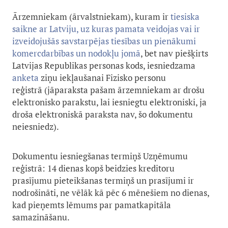
Ārzemniekam (ārvalstniekam), kuram ir
tiesiska
saikne ar Latviju, uz kuras pamata veidojas vai ir
izveidojušās savstarpējas tiesības un pienākumi
komercdarbības un nodokļu jomā
, bet nav piešķirts
Latvijas Republikas personas kods, iesniedzama
anket
a
ziņu iekļaušanai Fizisko personu
reģistrā (jāparaksta pašam ārzemniekam ar drošu
elektronisko parakstu, lai iesniegtu elektroniski, ja
droša elektroniskā paraksta nav, šo dokumentu
neiesniedz).
Dokumentu iesniegšanas termiņš Uzņēmumu
reģistrā: 14 dienas kopš beidzies kreditoru
prasījumu pieteikšanas termiņš un prasījumi ir
nodrošināti, ne vēlāk kā pēc 6 mēnešiem no dienas,
kad pieņemts lēmums par pamatkapitāla
samazināšanu.