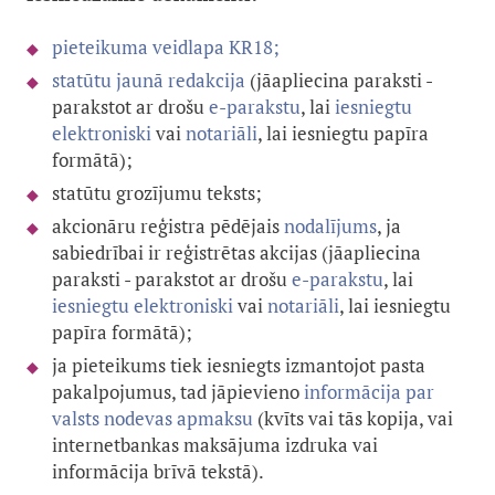
pieteikuma veidlapa KR18;
statūtu jaunā redakcija
(
jāapliecina paraksti -
parakstot ar drošu
e-parakstu
, lai
iesniegtu
elektroniski
vai
notariāli
, lai iesniegtu papīra
formātā)
;
statūtu grozījumu teksts;
akcionāru reģistra pēdējais
nodalījums
, ja
sabiedrībai ir reģistrētas akcijas (
jāapliecina
paraksti - parakstot ar drošu
e-parakstu
, lai
iesniegtu elektroniski
vai
notariāli
, lai iesniegtu
papīra formātā)
;
ja pieteikums tiek iesniegts izmantojot pasta
pakalpojumus, tad jāpievieno
informācija par
valsts nodevas apmaksu
(kvīts vai tās kopija, vai
internetbankas maksājuma izdruka vai
informācija brīvā tekstā).