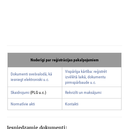
Noderīgi par reģistrācijas pakalpojumiem
Vispārīga kārtība: reģistrēt
Dokumenti svešvalodā, kā
izvēlētā laikā, dokumentu
iesniegt elektroniski u.c.
pirmspārbaude u.c.
Skaidrojumi
(PLG u.c.)
Rekvizīti un maksājumi
Normatīvie akti
Kontakti
Iesniedzamie dokumenti: