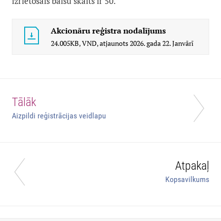
izrietošais balsu skaits ir 50.
Akcionāru reģistra nodalījums
24.005KB,
VND,
atjaunots
2026. gada 22. Janvārī
Tālāk
Aizpildi reģistrācijas veidlapu
Atpakaļ
Kopsavilkums