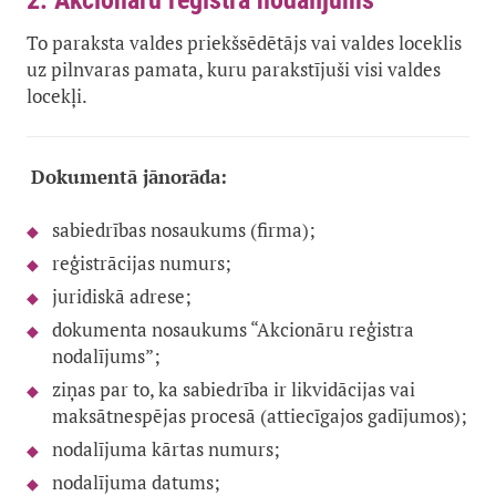
2. Akcionāru reģistra nodalījums
To paraksta valdes priekšsēdētājs vai valdes loceklis
uz pilnvaras pamata, kuru parakstījuši visi valdes
locekļi.
Dokumentā jānorāda:
sabiedrības nosaukums (firma);
reģistrācijas numurs;
juridiskā adrese;
dokumenta nosaukums “Akcionāru reģistra
nodalījums”;
ziņas par to, ka sabiedrība ir likvidācijas vai
maksātnespējas procesā (attiecīgajos gadījumos);
nodalījuma kārtas numurs;
nodalījuma datums;