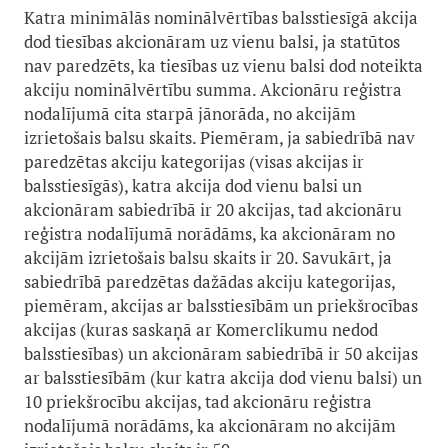
Katra minimālās nominālvērtības balsstiesīgā akcija
dod tiesības akcionāram uz vienu balsi, ja statūtos
nav paredzēts, ka tiesības uz vienu balsi dod noteikta
akciju nominālvērtību summa. Akcionāru reģistra
nodalījumā cita starpā jānorāda, no akcijām
izrietošais balsu skaits. Piemēram, ja sabiedrībā nav
paredzētas akciju kategorijas (visas akcijas ir
balsstiesīgās), katra akcija dod vienu balsi un
akcionāram sabiedrībā ir 20 akcijas, tad akcionāru
reģistra nodalījumā norādāms, ka akcionāram no
akcijām izrietošais balsu skaits ir 20. Savukārt, ja
sabiedrībā paredzētas dažādas akciju kategorijas,
piemēram, akcijas ar balsstiesībām un priekšrocības
akcijas (kuras saskaņā ar Komerclikumu nedod
balsstiesības) un akcionāram sabiedrībā ir 50 akcijas
ar balsstiesībām (kur katra akcija dod vienu balsi) un
10 priekšrocību akcijas, tad akcionāru reģistra
nodalījumā norādāms, ka akcionāram no akcijām