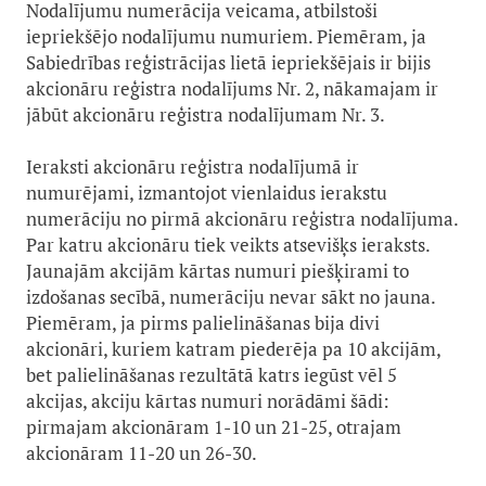
Nodalījumu numerācija veicama, atbilstoši
iepriekšējo nodalījumu numuriem. Piemēram, ja
Sabiedrības reģistrācijas lietā iepriekšējais ir bijis
akcionāru reģistra nodalījums Nr. 2, nākamajam ir
jābūt akcionāru reģistra nodalījumam Nr. 3.
Ieraksti akcionāru reģistra nodalījumā ir
numurējami, izmantojot vienlaidus ierakstu
numerāciju no pirmā akcionāru reģistra nodalījuma.
Par katru akcionāru tiek veikts atsevišķs ieraksts.
Jaunajām akcijām kārtas numuri piešķirami to
izdošanas secībā, numerāciju nevar sākt no jauna.
Piemēram, ja pirms palielināšanas bija divi
akcionāri, kuriem katram piederēja pa 10 akcijām,
bet palielināšanas rezultātā katrs iegūst vēl 5
akcijas, akciju kārtas numuri norādāmi šādi:
pirmajam akcionāram 1-10 un 21-25, otrajam
akcionāram 11-20 un 26-30.