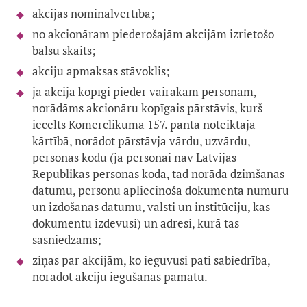
akcijas nominālvērtība;
no akcionāram piederošajām akcijām izrietošo
balsu skaits;
akciju apmaksas stāvoklis;
ja akcija kopīgi pieder vairākām personām,
norādāms akcionāru kopīgais pārstāvis, kurš
iecelts Komerclikuma 157. pantā noteiktajā
kārtībā, norādot pārstāvja vārdu, uzvārdu,
personas kodu (ja personai nav Latvijas
Republikas personas koda, tad norāda dzimšanas
datumu, personu apliecinoša dokumenta numuru
un izdošanas datumu, valsti un institūciju, kas
dokumentu izdevusi) un adresi, kurā tas
sasniedzams;
ziņas par akcijām, ko ieguvusi pati sabiedrība,
norādot akciju iegūšanas pamatu.