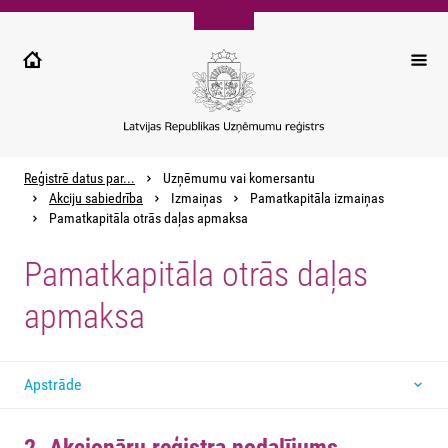
Pārlekt
uz
galveno
saturu
Reģistrē datus par...
Uzņēmumu vai komersantu
Akciju sabiedrība
Izmaiņas
Pamatkapitāla izmaiņas
Pamatkapitāla otrās daļas apmaksa
Pamatkapitāla otrās daļas
apmaksa
Apstrāde