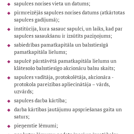
sapulces norises vieta un datums;
pirmreizējās sapulces norises datums (atkārtotas
sapulces gadījumā);
institūcija, kura sasauc sapulci, un laiks, kad par
sapulces sasaukšanu ir izsūtīts paziņojums;
sabiedrības pamatkapitāla un balsstiesīgā
pamatkapitāla lielums;
sapulcē pārstāvētā pamatkapitāla lielums un
klātesošo balsstiesīgo akcionāru balsu skaits;
sapulces vadītāja, protokolētāja, akcionāra -
protokola pareizības apliecinātāja – vārds,
uzvārds;
sapulces darba kārtība;
darba kārtības jautājumu apspriešanas gaita un
saturs;
pieņemtie lēmumi;