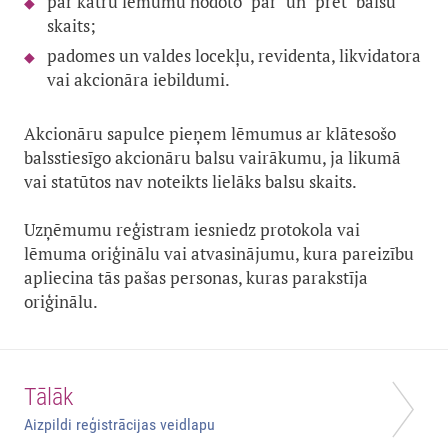
par katru lēmumu nodoto "par" un "pret" balsu
skaits;
padomes un valdes locekļu, revidenta, likvidatora
vai akcionāra iebildumi.
Akcionāru sapulce pieņem lēmumus ar klātesošo
balsstiesīgo akcionāru balsu vairākumu, ja likumā
vai statūtos nav noteikts lielāks balsu skaits.
Uzņēmumu reģistram iesniedz protokola vai
lēmuma oriģinālu vai atvasinājumu, kura pareizību
apliecina tās pašas personas, kuras parakstīja
oriģinālu.
Tālāk
Aizpildi reģistrācijas veidlapu