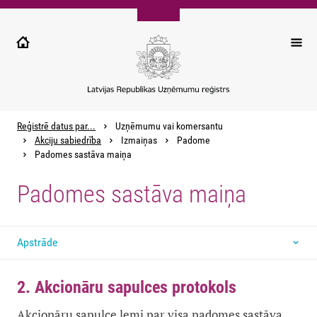
Pārlekt
uz
galveno
saturu
Reģistrē datus par...
Uzņēmumu vai komersantu
Akciju sabiedrība
Izmaiņas
Padome
Padomes sastāva maiņa
Padomes sastāva maiņa
Apstrāde
2. Akcionāru sapulces protokols
Akcionāru sapulce lemj par visa padomes sastāva