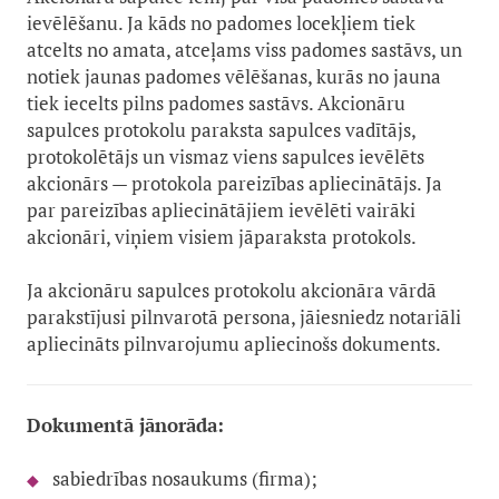
ievēlēšanu. Ja kāds no padomes locekļiem tiek
atcelts no amata, atceļams viss padomes sastāvs, un
notiek jaunas padomes vēlēšanas, kurās no jauna
tiek iecelts pilns padomes sastāvs. Akcionāru
sapulces protokolu paraksta sapulces vadītājs,
protokolētājs un vismaz viens sapulces ievēlēts
akcionārs — protokola pareizības apliecinātājs. Ja
par pareizības apliecinātājiem ievēlēti vairāki
akcionāri, viņiem visiem jāparaksta protokols.
Ja akcionāru sapulces protokolu akcionāra vārdā
parakstījusi pilnvarotā persona, jāiesniedz notariāli
apliecināts pilnvarojumu apliecinošs dokuments.
Dokumentā jānorāda:
sabiedrības nosaukums (firma);