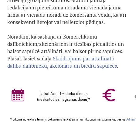
attiecīgi grozījumi statūtos. Statūtu jaunajā
redakcijā un pieteikumā norādāma vienāda jaunā
firma ar vienādu norādi uz komersanta veidu, kā arī
konsekventi lietojot vai nelietojot pēdiņas.
Norādām, ka saskaņā ar Komerclikumu
dalībniekiem/akcionāriem ir tiesības piedalīties un
balsot sapulcē attālināti, vai balsot pirms sapulces.
Plašāk lasiet sadaļā
Skaidrojums par attālināto
dalību dalībnieku, akcionāru un biedru sapulcēs
.
Izskatīšana 1-3 darba dienas
(neskaitot iesniegšanas dienu)*
* Likumā noteiktais termiņš dokumentu izskatīšanai var tikt pagarināts, pamatojoties uz
Adminis