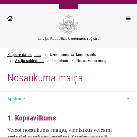
Pārlekt
uz
galveno
saturu
Reģistrē datus par...
Uzņēmumu vai komersantu
Akciju sabiedrība
Izmaiņas
Nosaukuma maiņa
Nosaukuma maiņa
Apstrāde
1. Kopsavilkums
Veicot nosaukuma maiņu, vienlaikus veicami