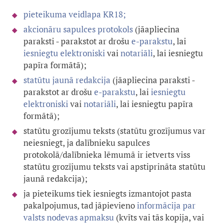
pieteikuma veidlapa KR18;
akcionāru sapulces protokols
(
jāapliecina
paraksti - parakstot ar drošu
e-parakstu
, lai
iesniegtu elektroniski
vai
notariāli
, lai iesniegtu
papīra formātā)
;
statūtu jaunā redakcija
(
jāapliecina paraksti -
parakstot ar drošu
e-parakstu
, lai
iesniegtu
elektroniski
vai
notariāli
, lai iesniegtu papīra
formātā)
;
statūtu grozījumu teksts (statūtu grozījumus var
neiesniegt, ja dalībnieku sapulces
protokolā/dalībnieka lēmumā ir ietverts viss
statūtu grozījumu teksts vai apstiprināta statūtu
jaunā redakcija);
ja pieteikums tiek iesniegts izmantojot pasta
pakalpojumus, tad jāpievieno
informācija par
valsts nodevas apmaksu
(kvīts vai tās kopija, vai