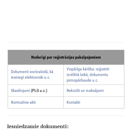
Noderīgi par reģistrācijas pakalpojumiem
Vispārīga kārtība: reģistrēt
Dokumenti svešvalodā, kā
izvēlētā laikā, dokumentu
iesniegt elektroniski u.c.
pirmspārbaude u.c.
Skaidrojumi
(PLG u.c.)
Rekvizīti un maksājumi
Normatīvie akti
Kontakti
Iesniedzamie dokumenti: