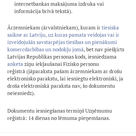
internetbankas maksājuma izdruka vai
informācija brīvā tekstā).
Ārzemniekam (ārvalstniekam), kuram ir
tiesiska
saikne ar Latviju, uz kuras pamata veidojas vai ir
izveidojušās savstarpējas tiesības un pienākumi
komercdarbības un nodokļu jomā
, bet nav piešķirts
Latvijas Republikas personas kods, iesniedzama
anket
a
ziņu iekļaušanai Fizisko personu
reģistrā (jāparaksta pašam ārzemniekam ar drošu
elektronisko parakstu, lai iesniegtu elektroniski, ja
droša elektroniskā paraksta nav, šo dokumentu
neiesniedz).
Dokumentu iesniegšanas termiņš Uzņēmumu
reģistrā: 14 dienas no lēmuma pieņemšanas.