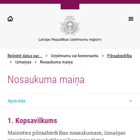
Pārlekt
uz
galveno
saturu
Reģistrē datus par...
Uzņēmumu vai komersantu
Pilnsabiedrība
Izmaiņas
Nosaukuma maiņa
Nosaukuma maiņa
Apstrāde
1. Kopsavilkums
Mainoties pilnsabiedrības nosaukumam, izmaiņas