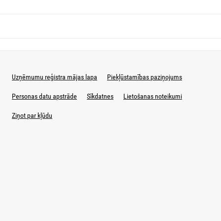
Uzņēmumu reģistra mājas lapa
Piekļūstamības paziņojums
Personas datu apstrāde
Sīkdatnes
Lietošanas noteikumi
Ziņot par kļūdu