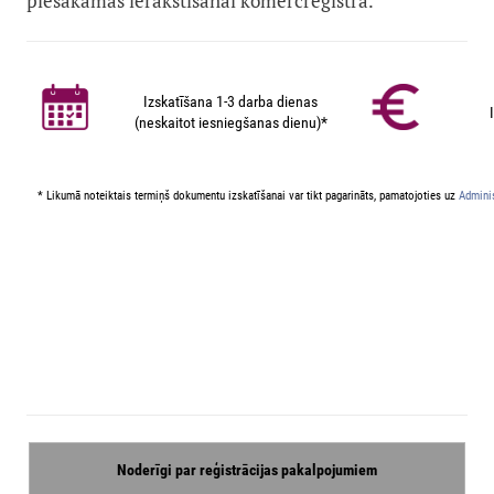
piesakāmas ierakstīšanai komercreģistrā.
Izskatīšana 1-3 darba dienas
(neskaitot iesniegšanas dienu)*
* Likumā noteiktais termiņš dokumentu izskatīšanai var tikt pagarināts, pamatojoties uz
Adminis
Noderīgi par reģistrācijas pakalpojumiem