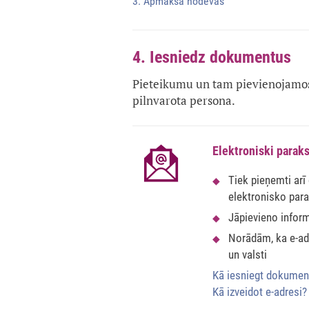
3. Apmaksā nodevas
4. Iesniedz dokumentus
Pieteikumu un tam pievienojamos 
pilnvarota persona.
Elektroniski paraks
Tiek pieņemti arī
elektronisko par
Jāpievieno infor
Norādām, ka e-adr
un valsti
Kā iesniegt dokumen
Kā izveidot e-adresi?