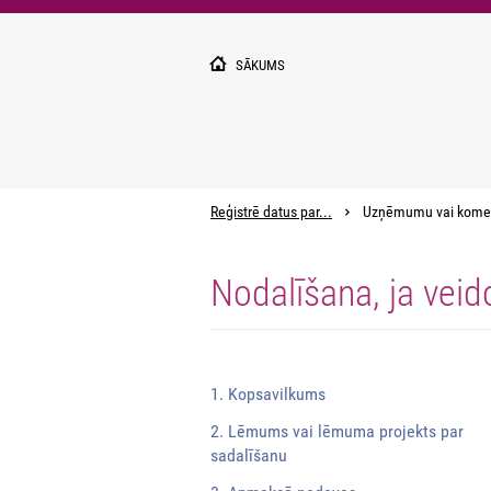
Pārlekt
uz
galveno
SĀKUMS
saturu
Reģistrē datus par...
Uzņēmumu vai kome
Nodalīšana, ja veid
1. Kopsavilkums
2. Lēmums vai lēmuma projekts par
sadalīšanu