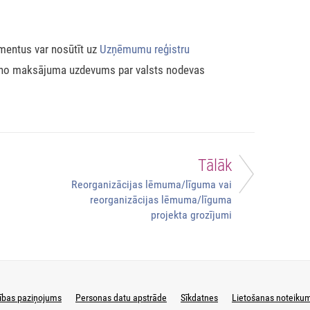
mentus var nosūtīt uz
Uzņēmumu reģistru
eno maksājuma uzdevums par valsts nodevas
Tālāk
Reorganizācijas lēmuma/līguma vai
reorganizācijas lēmuma/līguma
projekta grozījumi
ības paziņojums
Personas datu apstrāde
Sīkdatnes
Lietošanas noteiku