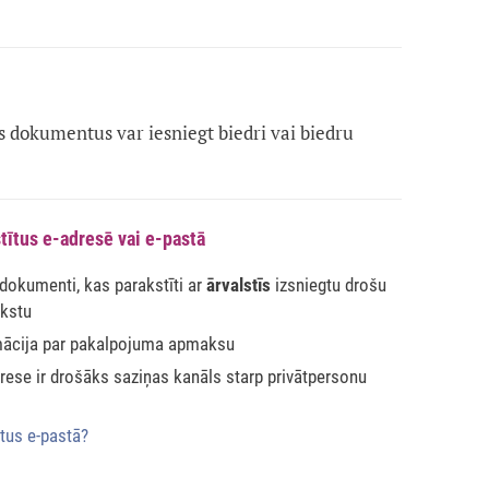
dokumentus var iesniegt biedri vai biedru
tītus e-adresē vai e-pastā
 dokumenti, kas parakstīti ar
ārvalstīs
izsniegtu drošu
akstu
mācija par pakalpojuma apmaksu
ese ir drošāks saziņas kanāls starp privātpersonu
tus e-pastā?