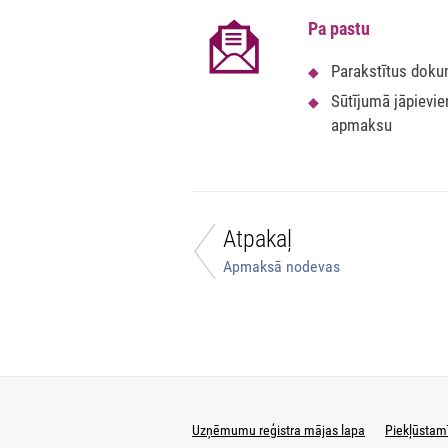
Pa pastu
Parakstītus doku
Sūtījumā jāpievi
apmaksu
Atpakaļ
Apmaksā nodevas
Uzņēmumu reģistra mājas lapa
Piekļūstam