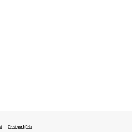
mi
Ziņot par kļūdu