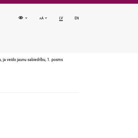
A
LV
EN
A
 ja veido jaunu sabiedrību, 1. posms