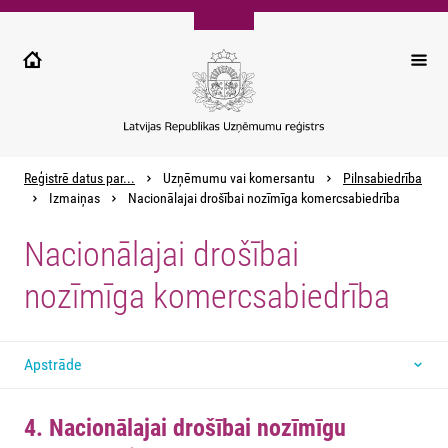
Pārlekt
uz
galveno
saturu
Reģistrē datus par...
Uzņēmumu vai komersantu
Pilnsabiedrība
Izmaiņas
Nacionālajai drošībai nozīmīga komercsabiedrība
Nacionālajai drošībai
nozīmīga komercsabiedrība
Apstrāde
4. Nacionālajai drošībai nozīmīgu