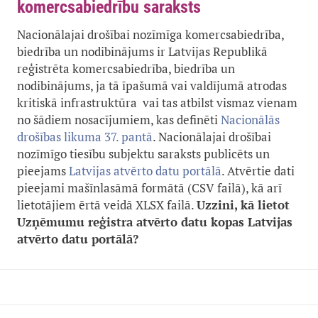
komercsabiedrību saraksts
Nacionālajai drošībai nozīmīga komercsabiedrība,
biedrība un nodibinājums ir Latvijas Republikā
reģistrēta komercsabiedrība, biedrība un
nodibinājums, ja tā īpašumā vai valdījumā atrodas
kritiskā infrastruktūra vai tas atbilst vismaz vienam
no šādiem nosacījumiem, kas definēti
Nacionālās
drošības likuma 37. pantā
. Nacionālajai drošībai
nozīmīgo tiesību subjektu saraksts
publicēts un
pieejams
Latvijas atvērto datu portālā
. Atvērtie dati
pieejami mašīnlasāmā formātā (CSV failā), kā arī
lietotājiem ērtā veidā XLSX failā.
Uzzini, kā lietot
Uzņēmumu reģistra atvērto datu kopas Latvijas
atvērto datu portālā?​