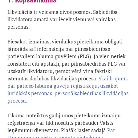
1. Kopsavilkums
Likvidācija ir veicama divos posmos. Sabiedrība
likvidatora amatā var iecelt vienu vai vairākas
personas.
Piesakot izmaiņas, vienlaikus pieteikumā obligāti
jānorāda arī informācija par pilnsabiedrības
patiesajiem labuma guvējiem (PLG). Ja vien netiek
konstatēti citi apstākļi, par pilnsabiedrības PLG var
uzskatīt likvidatoru, ņemot vērā viņa faktiski
īstenotās darbības likvidācijas procesā.
Skaidrojums
par patieso labuma guvēju reģistrāciju, uzsākot
juridiskās personas, personālsabiedrības likvidācijas
procesu.
Likumā noteiktos gadījumos pieteikums izmaiņu
reģistrācijai var tikt nosūtīts pārbaudei Valsts
ieņēmumu dienestam. Plašāk lasiet sadaļā
Par
Uzņēmumu reģistrā saņemto pieteikumu