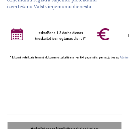
izvērtēšanu Valsts ieņēmumu dienestā
.
Izskatīšana 1-3 darba dienas
(neskaitot iesniegšanas dienu)*
* Likumā noteiktais termiņš dokumentu izskatīšanai var tikt pagarināts, pamatojoties uz
Adminis