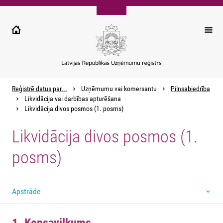
Pārlekt
uz
galveno
saturu
Reģistrē datus par...
Uzņēmumu vai komersantu
Pilnsabiedrība
Likvidācija vai darbības apturēšana
Likvidācija divos posmos (1. posms)
Likvidācija divos posmos (1.
posms)
Apstrāde