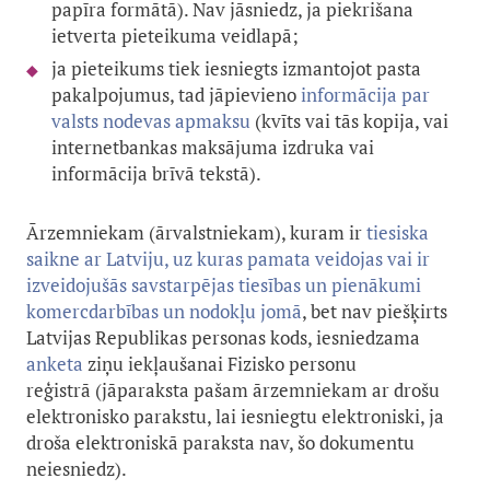
papīra formātā). Nav jāsniedz, ja piekrišana
ietverta pieteikuma veidlapā;
ja pieteikums tiek iesniegts izmantojot pasta
pakalpojumus, tad jāpievieno
informācija par
valsts nodevas apmaksu
(kvīts vai tās kopija, vai
internetbankas maksājuma izdruka vai
informācija brīvā tekstā).
Ārzemniekam (ārvalstniekam), kuram ir
tiesiska
saikne ar Latviju, uz kuras pamata veidojas vai ir
izveidojušās savstarpējas tiesības un pienākumi
komercdarbības un nodokļu jomā
, bet nav piešķirts
Latvijas Republikas personas kods, iesniedzama
anketa
ziņu iekļaušanai Fizisko personu
reģistrā (jāparaksta pašam ārzemniekam ar drošu
elektronisko parakstu, lai iesniegtu elektroniski, ja
droša elektroniskā paraksta nav, šo dokumentu
neiesniedz).