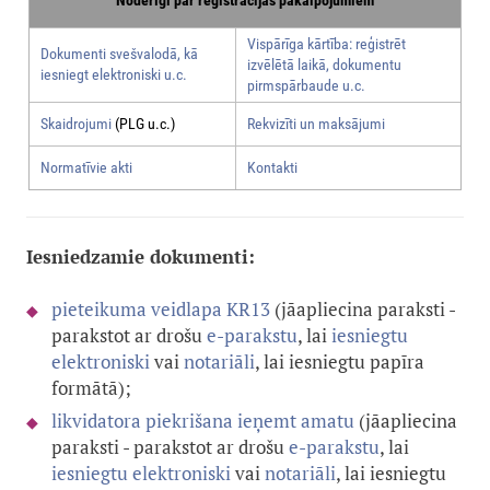
Noderīgi par reģistrācijas pakalpojumiem
Vispārīga kārtība: reģistrēt
Dokumenti svešvalodā, kā
izvēlētā laikā, dokumentu
iesniegt elektroniski u.c.
pirmspārbaude u.c.
Skaidrojumi
(PLG u.c.)
Rekvizīti un maksājumi
Normatīvie akti
Kontakti
Iesniedzamie dokumenti:
pieteikuma veidlapa KR13
(jāapliecina paraksti -
parakstot ar drošu
e-parakstu
, lai
iesniegtu
elektroniski
vai
notariāli
, lai iesniegtu papīra
formātā);
likvidatora piekrišana ieņemt amatu
(jāapliecina
paraksti - parakstot ar drošu
e-parakstu
, lai
iesniegtu elektroniski
vai
notariāli
, lai iesniegtu