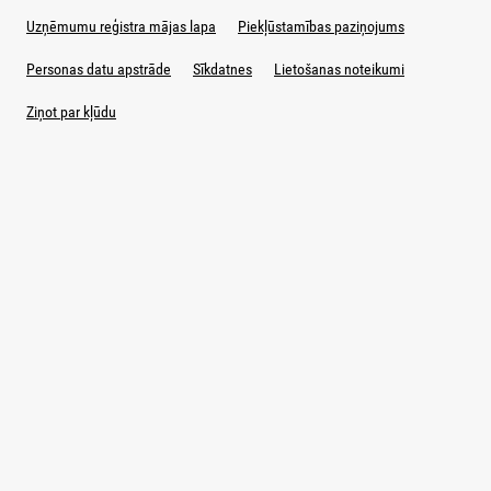
Uzņēmumu reģistra mājas lapa
Piekļūstamības paziņojums
Personas datu apstrāde
Sīkdatnes
Lietošanas noteikumi
Ziņot par kļūdu