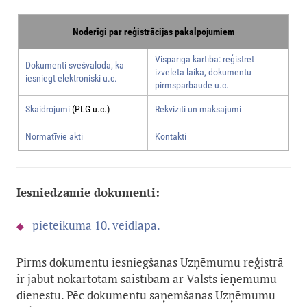
Noderīgi par reģistrācijas pakalpojumiem
Vispārīga kārtība: reģistrēt
Dokumenti svešvalodā, kā
izvēlētā laikā, dokumentu
iesniegt elektroniski u.c.
pirmspārbaude u.c.
Skaidrojumi
(PLG u.c.)
Rekvizīti un maksājumi
Normatīvie akti
Kontakti
Iesniedzamie dokumenti:
pieteikuma 10. veidlapa.
Pirms dokumentu iesniegšanas Uzņēmumu reģistrā
ir jābūt nokārtotām saistībām ar Valsts ieņēmumu
dienestu. Pēc dokumentu saņemšanas Uzņēmumu