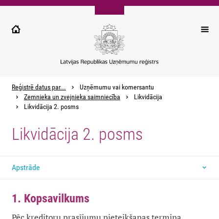
Pārlekt
uz
galveno
saturu
Reģistrē datus par...
Uzņēmumu vai komersantu
Zemnieka un zvejnieka saimniecība
Likvidācija
Likvidācija 2. posms
Likvidācija 2. posms
Apstrāde
1. Kopsavilkums
Pēc kreditoru prasījumu pieteikšanas termiņa