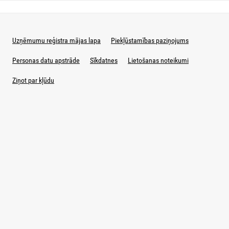
Uzņēmumu reģistra mājas lapa
Piekļūstamības paziņojums
Personas datu apstrāde
Sīkdatnes
Lietošanas noteikumi
Ziņot par kļūdu