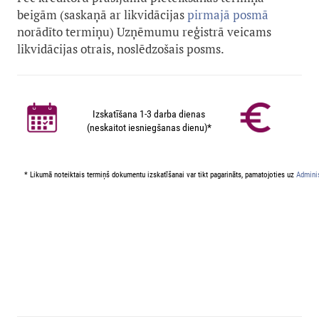
beigām (saskaņā ar likvidācijas
pirmajā posmā
norādīto termiņu) Uzņēmumu reģistrā veicams
likvidācijas otrais, noslēdzošais posms.
Izskatīšana 1-3 darba dienas
(neskaitot iesniegšanas dienu)*
* Likumā noteiktais termiņš dokumentu izskatīšanai var tikt pagarināts, pamatojoties uz
Adminis