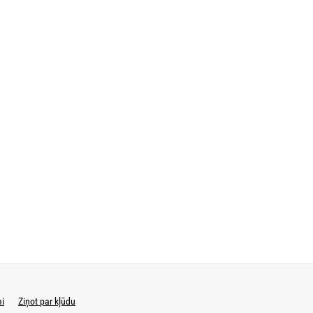
mi
Ziņot par kļūdu