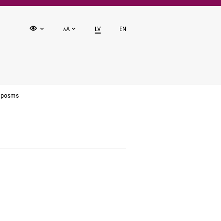
A
LV
EN
A
. posms