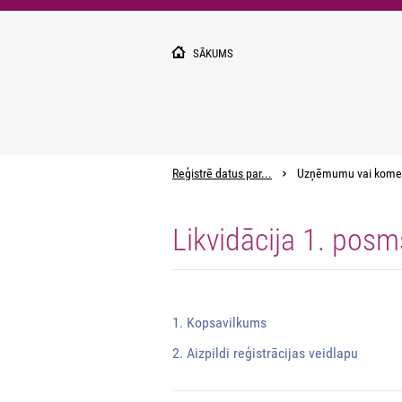
Pārlekt
uz
galveno
SĀKUMS
saturu
Reģistrē datus par...
Uzņēmumu vai kome
Likvidācija 1. posm
1. Kopsavilkums
2. Aizpildi reģistrācijas veidlapu