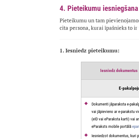
4. Pieteikumu iesniegšan
Pieteikumu un tam pievienojamos 
cita persona, kurai īpašnieks to ir 
1. Iesniedz pieteikumu:
Iesniedz dokumentus
E-pakalpoj
Dokumenti jāparaksta e-paka
vai jāpievieno ar e-parakstu v
(eID vai eParaksta karti) vai ar
eParaksts mobile portālā
epar
Iesniedzot dokumentus, kuri p