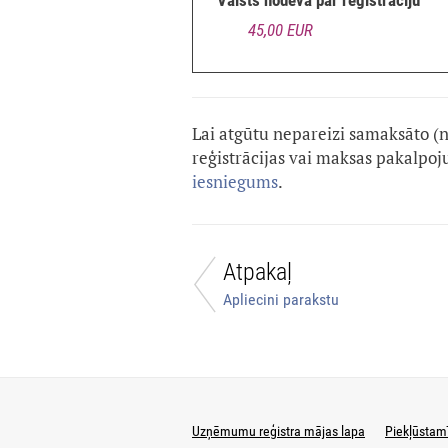
Valsts nodeva par reģistrāciju
45,00 EUR
Lai atgūtu nepareizi samaksāto (
reģistrācijas vai maksas pakalpo
iesniegums
.
Atpakaļ
Apliecini parakstu
Uzņēmumu reģistra mājas lapa
Piekļūstam