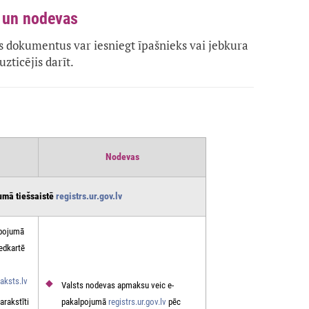
a un nodevas
dokumentus var iesniegt īpašnieks vai jebkura
uzticējis darīt.
Nodevas
umā tiešsaistē
registrs.ur.gov.lv
lpojumā
iedkartē
aksts.lv
Valsts nodevas apmaksu veic e-
arakstīti
pakalpojumā
registrs.ur.gov.lv
pēc