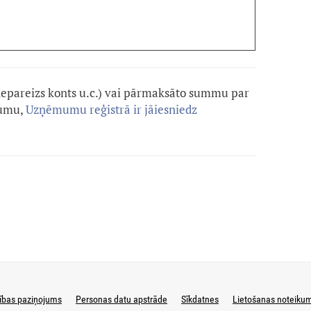
nepareizs konts u.c.) vai pārmaksāto summu par
jumu,
Uzņēmumu reģistrā ir jāiesniedz
ības paziņojums
Personas datu apstrāde
Sīkdatnes
Lietošanas noteiku