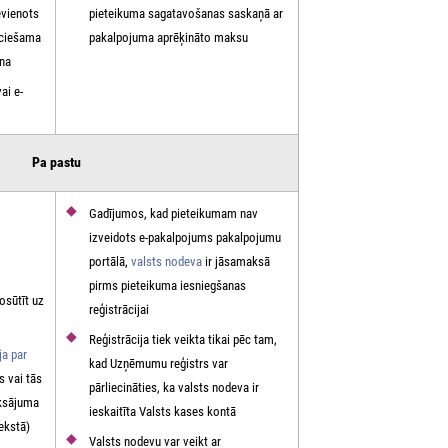
evienots
pieteikuma sagatavošanas saskaņā ar
eciešama
pakalpojuma aprēķināto maksu
ana
ai e-
Pa pastu
Gadījumos, kad pieteikumam nav
izveidots e-pakalpojums pakalpojumu
portālā,
valsts nodeva
ir jāsamaksā
pirms pieteikuma iesniegšanas
osūtīt uz
reģistrācijai
Reģistrācija tiek veikta tikai pēc tam,
ja par
kad Uzņēmumu reģistrs var
s vai tās
pārliecināties, ka valsts nodeva ir
aksājuma
ieskaitīta Valsts kases kontā
tekstā)
Valsts nodevu var veikt ar