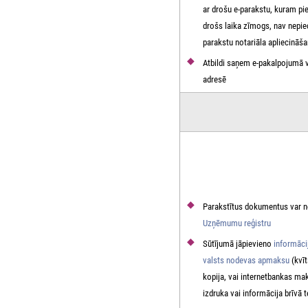
ar drošu e-parakstu, kuram pi
drošs laika zīmogs, nav nepi
parakstu notariāla apliecināš
Atbildi saņem e-pakalpojumā v
adresē
Parakstītus dokumentus var n
Uzņēmumu reģistru
Sūtījumā jāpievieno
informāci
valsts nodevas apmaksu
(kvīt
kopija, vai internetbankas m
izdruka vai informācija brīvā 