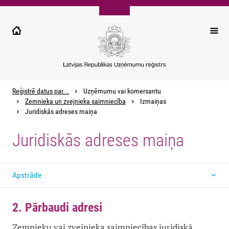
Pārlekt
uz
galveno
saturu
Reģistrē datus par...
Uzņēmumu vai komersantu
Zemnieka un zvejnieka saimniecība
Izmaiņas
Juridiskās adreses maiņa
Juridiskās adreses maiņa
Apstrāde
2. Pārbaudi adresi
Zemnieku vai zvejnieka saimniecības juridiskā