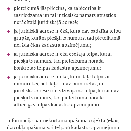
pieteikumā jāapliecina, ka sabiedrība ir
sasniedzama un tai ir tiesisks pamats atrasties
norādītajā juridiskajā adresē;
ja juridiskā adrese ir ēkā, kura nav sadalīta telpu
grupās, kurām piešķirts numurs, tad pieteikumā
norāda ēkas kadastra apzīmējumu;
ja juridiskā adrese ir ēkā esošajā telpā, kurai
piešķirts numurs, tad pieteikumā norāda
konkrētās telpas kadastra apzīmējumu;
ja juridiskā adrese ir ēkā, kurā daļa telpas ir
numurētas, bet daļa – nav numurētas, un
juridiskā adrese ir nedzīvojamā telpā, kurai nav
piešķirts numurs, tad pieteikumā norāda
attiecīgās telpas kadastra apzīmējumu.
Informācija par nekustamā īpašuma objekta (ēkas,
dzīvokļa īpašuma vai telpas) kadastra apzīmējumu