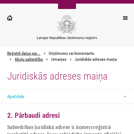
Pārlekt
uz
galveno
saturu
Reģistrē datus par...
Uzņēmumu vai komersantu
Akciju sabiedrība
Izmaiņas
Juridiskās adreses maiņa
Juridiskās adreses maiņa
Apstrāde
2. Pārbaudi adresi
Sabiedrības juridiskā adrese ir komercreģistrā