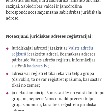
ierakstītā adrese, kuru sabiedrība izmanto oficiālai
saziņai. Sabiedrības valdei ir jānodrošina
korespondences saņemšana sabiedrības juridiskajā
adresē.
Nosacījumi juridiskās adreses reģistrācijai:
juridiskajai adresei jāsakrīt ar
Valsts adrešu
reģistrā
ierakstītu adresi. Bezmaksas adreses
pārbaude Valsts adrešu reģistra informācijas
sistēmā
kadastrs.lv
;
adresi var reģistrēt tikai ēkā vai telpu grupā
(dzīvoklī), to nevar reģistrēt īpašumā, kas sastāv
tikai no zemes;
ja nekustamais īpašums sastāv no vairākām telpu
grupām, nepieciešams norādīt precīzu telpu
grupas numuru, kurā tiek reģistrēta juridiskā
adrese;