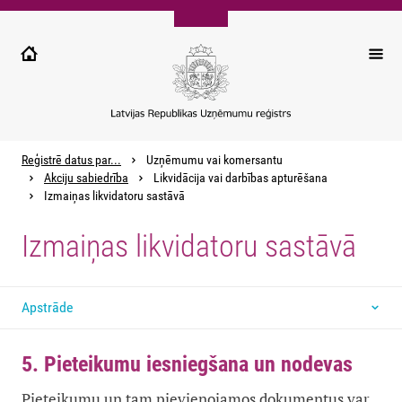
Pārlekt
uz
galveno
saturu
Reģistrē datus par...
Uzņēmumu vai komersantu
Akciju sabiedrība
Likvidācija vai darbības apturēšana
Izmaiņas likvidatoru sastāvā
Izmaiņas likvidatoru sastāvā
Apstrāde
5. Pieteikumu iesniegšana un nodevas
Pieteikumu un tam pievienojamos dokumentus var