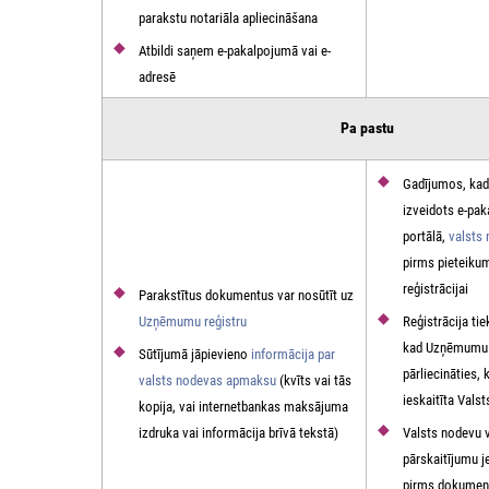
parakstu notariāla apliecināšana
Atbildi saņem e-pakalpojumā vai e-
adresē
Pa pastu
Gadījumos, kad
izveidots e-pa
portālā,
valsts
pirms pieteiku
reģistrācijai
Parakstītus dokumentus var nosūtīt uz
Uzņēmumu reģistru
Reģistrācija tie
kad Uzņēmumu r
Sūtījumā jāpievieno
informācija par
pārliecināties, 
valsts nodevas apmaksu
(kvīts vai tās
ieskaitīta Vals
kopija, vai internetbankas maksājuma
izdruka vai informācija brīvā tekstā)
Valsts nodevu v
pārskaitījumu j
pirms dokument