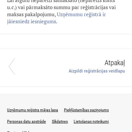
Lai atgūtu nepareizi samaksāto (nepareizs konts
u.c.) vai pārmaksāto summu par reģistrācijas vai
maksas pakalpojumu,
Uzņēmumu reģistrā ir
jāiesniedz iesniegums
.
Atpakaļ
Aizpildi reģistrācijas veidlapu
Uzņēmumu reģistra mājas lapa
Piekļūstamības paziņojums
Personas datu apstrāde
Sīkdatnes
Lietošanas noteikumi