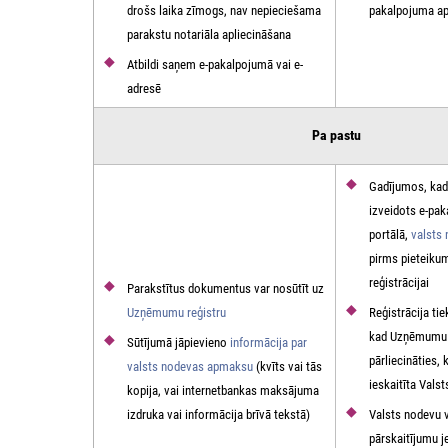
drošs laika zīmogs, nav nepieciešama
pakalpojuma a
parakstu notariāla apliecināšana
Atbildi saņem e-pakalpojumā vai e-
adresē
Pa pastu
Gadījumos, kad
izveidots e-pa
portālā,
v
alsts
pirms pieteiku
reģistrācijai
Parakstītus dokumentus var nosūtīt uz
Uzņēmumu reģistru
Reģistrācija tie
kad Uzņēmumu r
Sūtījumā jāpievieno
informācija par
pārliecināties, 
valsts nodevas apmaksu
(kvīts vai tās
ieskaitīta Vals
kopija, vai internetbankas maksājuma
izdruka vai informācija brīvā tekstā)
Valsts nodevu v
pārskaitījumu j