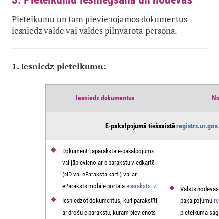
3. Pieteikumu iesniegšana un nodevas
Pieteikumu un tam pievienojamos dokumentus
iesniedz valde vai valdes pilnvarota persona.
1. Iesniedz pieteikumu:
Iesniedz dokumentus
No
E-pakalpojumā tiešsaistē
registrs.ur.gov.
Dokumenti jāparaksta e-pakalpojumā
vai jāpievieno ar e-parakstu viedkartē
(eID vai eParaksta karti) vai ar
eParaksts mobile portālā
eparaksts.lv
Valsts nodevas
Iesniedzot dokumentus, kuri parakstīti
pakalpojumu
re
ar drošu e-parakstu, kuram pievienots
pieteikuma sag