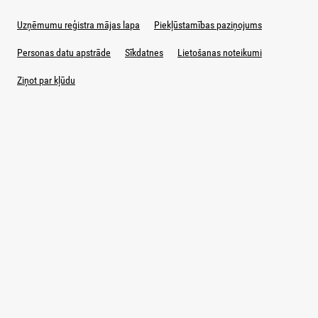
Uzņēmumu reģistra mājas lapa
Piekļūstamības paziņojums
Personas datu apstrāde
Sīkdatnes
Lietošanas noteikumi
Ziņot par kļūdu