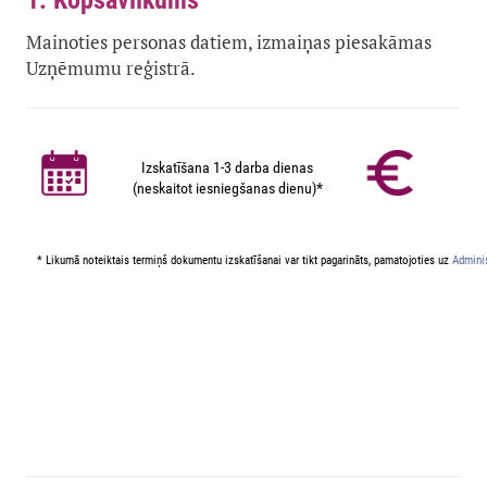
1. Kopsavilkums
Mainoties personas datiem, izmaiņas piesakāmas
Uzņēmumu reģistrā.
Izskatīšana 1-3 darba dienas
(neskaitot iesniegšanas dienu)*
* Likumā noteiktais termiņš dokumentu izskatīšanai var tikt pagarināts, pamatojoties uz
Adminis