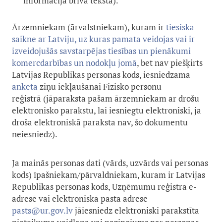
informācija brīvā tekstā).
Ārzemniekam (ārvalstniekam), kuram ir
tiesiska
saikne ar Latviju, uz kuras pamata veidojas vai ir
izveidojušās savstarpējas tiesības un pienākumi
komercdarbības un nodokļu jomā
, bet nav piešķirts
Latvijas Republikas personas kods, iesniedzama
anketa
ziņu iekļaušanai Fizisko personu
reģistrā (jāparaksta pašam ārzemniekam ar drošu
elektronisko parakstu, lai iesniegtu elektroniski, ja
droša elektroniskā paraksta nav, šo dokumentu
neiesniedz).
Ja mainās personas dati (vārds, uzvārds vai personas
kods) īpašniekam/pārvaldniekam, kuram ir Latvijas
Republikas personas kods, Uzņēmumu reģistra e-
adresē vai elektroniskā pasta adresē
pasts@ur.gov.lv
jāiesniedz elektroniski parakstīta