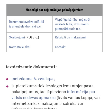
Noderīgi par reģistrācijas pakalpojumiem
Vispārīga kārtība: reģistrēt
Dokumenti svešvalodā, kā
izvēlētā laikā, dokumentu
iesniegt elektroniski u.c.
pirmspārbaude u.c.
Skaidrojumi
(PLG u.c.)
Rekvizīti un maksājumi
Normatīvie akti
Kontakti
Iesniedzamie dokumenti:
pieteikuma 6. veidlapa;
ja pieteikums tiek iesniegts izmantojot pasta
pakalpojumus, tad jāpievieno
informācija par
valsts nodevas apmaksu
(kvīts vai tās kopija, vai
internetbankas maksājuma izdruka vai