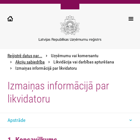
Pārlekt
uz
galveno
saturu
Reģistrē datus par...
Uzņēmumu vai komersantu
Akciju sabiedrība
Likvidācija vai darbības apturēšana
Izmaiņas informācijā par likvidatoru
Izmaiņas informācijā par
likvidatoru
Apstrāde