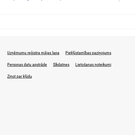
Uzņēmumu reģistra mājas lapa
Piekļūstamības paziņojums
Personas datu apstrāde
Sīkdatnes
Lietošanas noteikumi
Ziņot par kļūdu