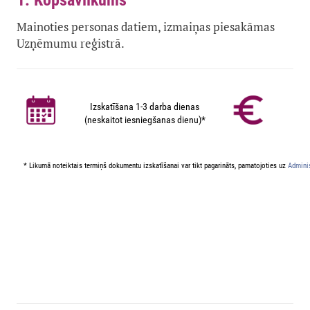
1. Kopsavilkums
Mainoties personas datiem, izmaiņas piesakāmas
Uzņēmumu reģistrā.
Izskatīšana 1-3 darba dienas
(neskaitot iesniegšanas dienu)*
* Likumā noteiktais termiņš dokumentu izskatīšanai var tikt pagarināts, pamatojoties uz
Adminis