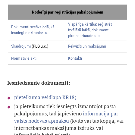
Noderīgi par reģistrācijas pakalpojumiem
Vispārīga kārtība: reģistrēt
Dokumenti svešvalodā, kā
izvēlētā laikā, dokumentu
iesniegt elektroniski u.c.
pirmspārbaude u.c.
Skaidrojumi
(PLG u.c.)
Rekvizīti un maksājumi
Normatīvie akti
Kontakti
Iesniedzamie dokumenti:
pieteikuma veidlapa KR18;
ja pieteikums tiek iesniegts izmantojot pasta
pakalpojumus, tad jāpievieno
informācija par
valsts nodevas apmaksu
(kvīts vai tās kopija, vai
internetbankas maksājuma izdruka vai