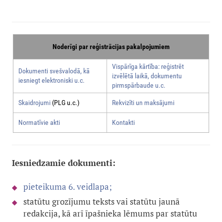
Noderīgi par reģistrācijas pakalpojumiem
Vispārīga kārtība: reģistrēt
Dokumenti svešvalodā, kā
izvēlētā laikā, dokumentu
iesniegt elektroniski u.c.
pirmspārbaude u.c.
Skaidrojumi
(PLG u.c.)
Rekvizīti un maksājumi
Normatīvie akti
Kontakti
Iesniedzamie dokumenti:
pieteikuma 6. veidlapa;
statūtu grozījumu teksts vai statūtu jaunā
redakcija, kā arī īpašnieka lēmums par statūtu