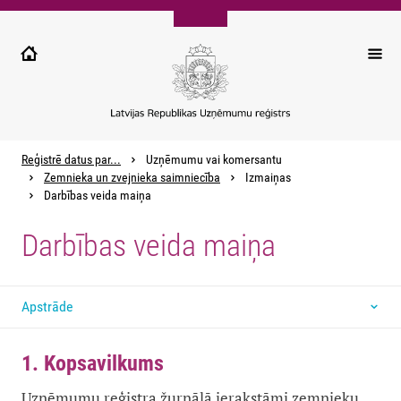
Pārlekt
uz
galveno
saturu
Reģistrē datus par...
Uzņēmumu vai komersantu
Zemnieka un zvejnieka saimniecība
Izmaiņas
Darbības veida maiņa
Darbības veida maiņa
Apstrāde
1. Kopsavilkums
Uzņēmumu reģistra žurnālā ierakstāmi zemnieku