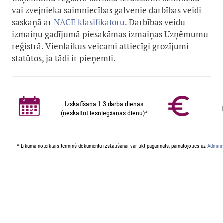
vai zvejnieka saimniecības galvenie darbības veidi
saskaņā ar
NACE klasifikatoru
. Darbības veidu
izmaiņu gadījumā piesakāmas izmaiņas Uzņēmumu
reģistrā. Vienlaikus veicami attiecīgi grozījumi
statūtos, ja tādi ir pieņemti.
Izskatīšana 1-3 darba dienas
(neskaitot iesniegšanas dienu)*
* Likumā noteiktais termiņš dokumentu izskatīšanai var tikt pagarināts, pamatojoties uz
Adminis