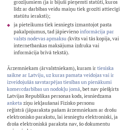
grozījumiem (ja ir bijuši pieņemti statūti, kuros
līdz ar darbības veidu maiņu tiek grozīti attiecīgi
statūtu ieraksti);
ja pieteikums tiek iesniegts izmantojot pasta
pakalpojumus, tad jāpievieno
informācija par
valsts nodevas apmaksu
(kvīts vai tās kopija, vai
internetbankas maksājuma izdruka vai
informācija brīvā tekstā).
Ārzemniekam (ārvalstniekam), kuram ir
tiesiska
saikne ar Latviju, uz kuras pamata veidojas vai ir
izveidojušās savstarpējas tiesības un pienākumi
komercdarbības un nodokļu jomā
, bet nav piešķirts
Latvijas Republikas personas kods, iesniedzama
anketa
ziņu iekļaušanai Fizisko personu
reģistrā (jāparaksta pašam ārzemniekam ar drošu
elektronisko parakstu, lai iesniegtu elektroniski, ja
droša elektroniskā paraksta nav, šo dokumentu