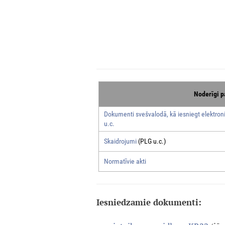
Noderīgi p
Dokumenti svešvalodā, kā iesniegt elektroni
u.c.
Skaidrojumi
(PLG u.c.)
Normatīvie akti
Iesniedzamie dokumenti: