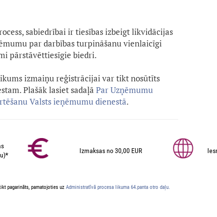
cess, sabiedrībai ir tiesības izbeigt likvidācijas
 lēmumu par darbības turpināšanu vienlaicīgi
mi pārstāvēttiesīgie biedri.
kums izmaiņu reģistrācijai var tikt nosūtīts
tam. Plašāk lasiet sadaļā
Par Uzņēmumu
ērtēšanu Valsts ieņēmumu dienestā
.
as
Izmaksas no 30,00 EUR
Ies
u)*
ikt pagarināts, pamatojoties uz
Administratīvā procesa likuma 64.panta otro daļu.