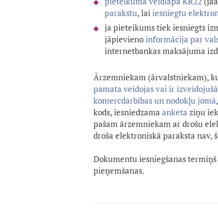
pieteikuma veidlapa KR22
(jā
parakstu
, lai
iesniegtu elektron
ja pieteikums tiek iesniegts i
jāpievieno
informācija par va
internetbankas maksājuma izdr
Ārzemniekam (ārvalstniekam), k
pamata veidojas vai ir izveidojuš
komercdarbības un nodokļu jomā
kods, iesniedzama
anketa
ziņu ie
pašam ārzemniekam ar drošu elektr
droša elektroniskā paraksta nav,
Dokumentu iesniegšanas termiņš
pieņemšanas.