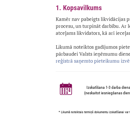
1. Kopsavilkums
Kamēr nav pabeigts likvidācijas pro
procesu, un turpināt darbību. Ar
atceļams likvidators, kā arī ieceļa
Likumā noteiktos gadījumos pietei
pārbaudei Valsts ieņēmumu dienes
reģistrā saņemto pieteikumu izv
Izskatīšana 1-3 darba dien
(neskaitot iesniegšanas dien
* Likumā noteiktais termiņš dokumentu izskatīšanai var t