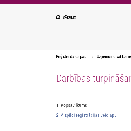
Pārlekt
uz
galveno
SĀKUMS
saturu
Reģistrē datus par...
Uzņēmumu vai kome
Darbības turpināša
1. Kopsavilkums
2. Aizpildi reģistrācijas veidlapu