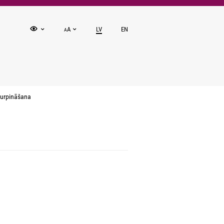
A
LV
EN
A
turpināšana