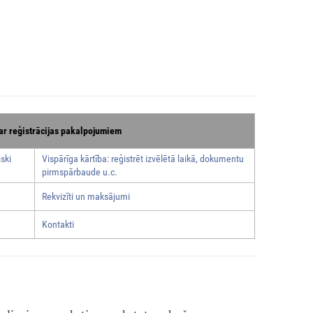
ar reģistrācijas pakalpojumiem
ski
Vispārīga kārtība: reģistrēt izvēlētā laikā, dokumentu
pirmspārbaude u.c.
Rekvizīti un maksājumi
Kontakti