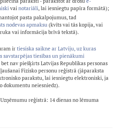
apliecina paraksti - parakstot ar drošu
e-
iski
vai
notariāli
, lai iesniegtu papīra formātā);
zmantojot pasta pakalpojumus, tad
lsts nodevas apmaksu
(kvīts vai tās kopija, vai
uka vai informācija brīvā tekstā).
uram ir
tiesiska saikne ar Latviju, uz kuras
ās savstarpējas tiesības un pienākumi
, bet nav piešķirts Latvijas Republikas personas
kļaušanai Fizisko personu reģistrā (jāparaksta
onisko parakstu, lai iesniegtu elektroniski, ja
 šo dokumentu neiesniedz).
 Uzņēmumu reģistrā: 14 dienas no lēmuma