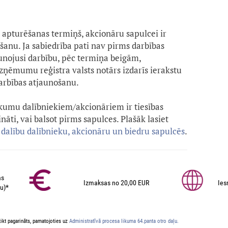
s apturēšanas termiņš, akcionāru sapulcei ir
šanu. Ja sabiedrība pati nav pirms darbības
nojusi darbību, pēc termiņa beigām,
ēmumu reģistra valsts notārs izdarīs ierakstu
arbības atjaunošanu.
kumu dalībniekiem/akcionāriem ir tiesības
ināti, vai balsot pirms sapulces. Plašāk lasiet
 dalību dalībnieku, akcionāru un biedru sapulcēs
.
as
Izmaksas no 20,00 EUR
Ies
u)*
ikt pagarināts, pamatojoties uz
Administratīvā procesa likuma 64.panta otro daļu.