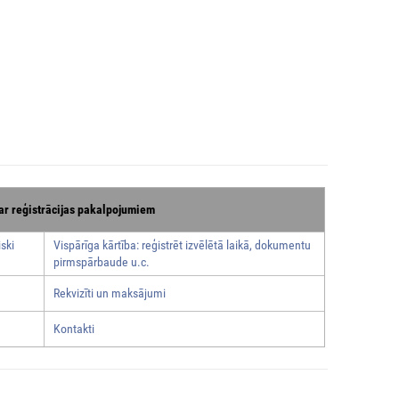
ar reģistrācijas pakalpojumiem
ski
Vispārīga kārtība: reģistrēt izvēlētā laikā, dokumentu
pirmspārbaude u.c.
Rekvizīti un maksājumi
Kontakti