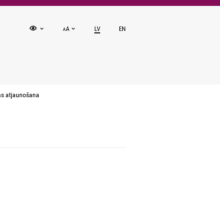
A
LV
EN
A
s atjaunošana