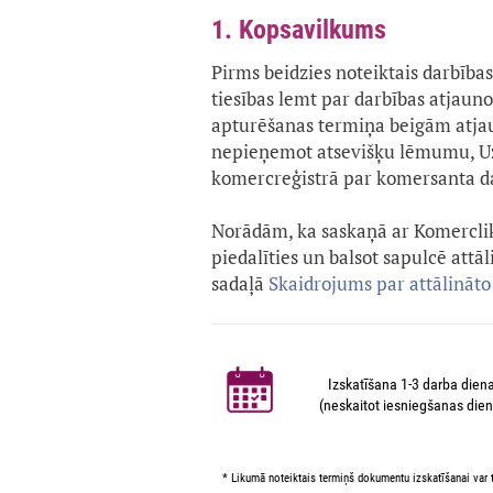
1. Kopsavilkums
Pirms beidzies noteiktais darbība
tiesības lemt par darbības atjauno
apturēšanas termiņa beigām atjau
nepieņemot atsevišķu lēmumu, Uzņ
komercreģistrā par komersanta d
Norādām, ka saskaņā ar Komercli
piedalīties un balsot sapulcē attāl
sadaļā
Skaidrojums par attālināto
Izskatīšana 1-3 darba dien
(neskaitot iesniegšanas dien
* Likumā noteiktais termiņš dokumentu izskatīšanai var t