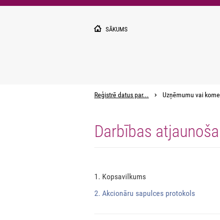
Pārlekt
uz
galveno
SĀKUMS
saturu
Reģistrē datus par...
Uzņēmumu vai kome
Darbības atjaunoš
1. Kopsavilkums
2. Akcionāru sapulces protokols