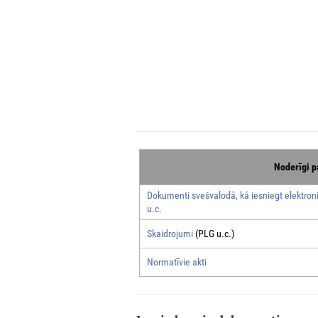
Noderīgi p
Dokumenti svešvalodā, kā iesniegt elektroni
u.c.
Skaidrojumi
(PLG u.c.)
Normatīvie akti