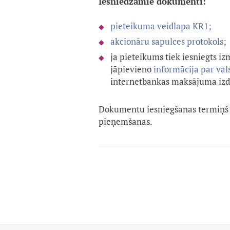
Iesniedzamie dokumenti:
pieteikuma veidlapa KR1;
akcionāru sapulces protokols;
ja pieteikums tiek iesniegts i
jāpievieno
informācija par va
internetbankas maksājuma izdr
Dokumentu iesniegšanas termiņš
pieņemšanas.