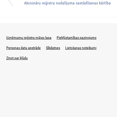
Akcionāru reģistra nodalījuma sastādīšanas kārtība
Uzņēmumu reģistra mājas lapa
Piekļūstamības paziņojums
Personas datu apstrāde
Sīkdatnes
Lietošanas noteikumi
Ziņot par kļūdu