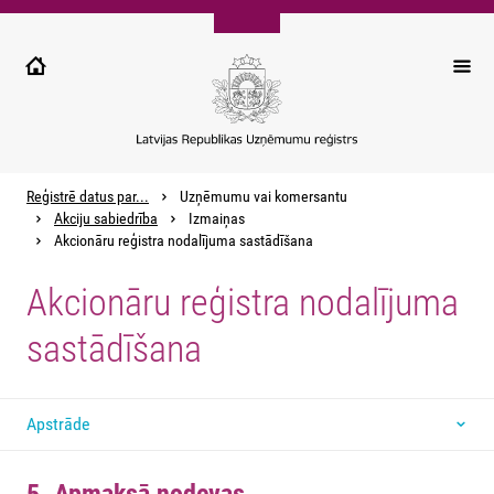
Pārlekt
uz
galveno
saturu
Reģistrē datus par...
Uzņēmumu vai komersantu
Akciju sabiedrība
Izmaiņas
Akcionāru reģistra nodalījuma sastādīšana
Akcionāru reģistra nodalījuma
sastādīšana
Apstrāde