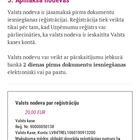
5. Apmaksā nodevas
Valsts nodeva ir jāsamaksā pirms dokumentu
iesniegšanas reģistrācijai. Reģistrācija tiek veikta
tikai pēc tam, kad Uzņēmumu reģistrs var
pārliecināties, ka valsts nodeva ir ieskaitīta Valsts
kases kontā.
Valsts nodevu var veikt ar pārskaitījumu jebkurā
bankā
2 dienas pirms dokumentu iesniegšanas
elektroniski vai pa pastu.
Valsts nodeva par reģistrāciju
20,00 EUR
Valsts kase
Reģ. Nr. 90000050138
Valsts Kase, Konts: LV84TREL1060190913200
Maksājuma mērķis: obligāti jānorāda reģistrācijas numurs (ja