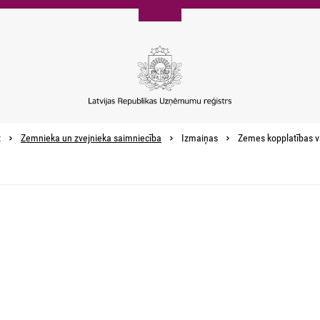
t
Zemnieka un zvejnieka saimniecība
Izmaiņas
Zemes kopplatības va