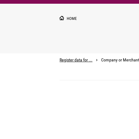
Pārlekt
uz
galveno
HOME
saturu
Register data for ...
Company or Merchan