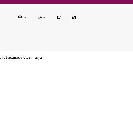
A
LV
EN
A
i atrašanās vietas maiņa