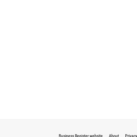
Business Register website
About
Privac