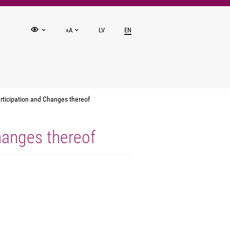
A
LV
EN
A
articipation and Changes thereof
Changes thereof