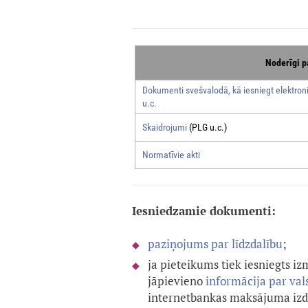
Noderīgi p
Dokumenti svešvalodā, kā iesniegt elektroni
u.c.
Skaidrojumi
(PLG u.c.)
Normatīvie akti
Iesniedzamie dokumenti:
paziņojums par līdzdalību
;
ja pieteikums tiek iesniegts i
jāpievieno
informācija par va
internetbankas maksājuma izdr