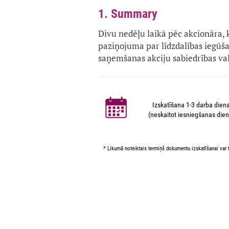
1. Summary
Divu nedēļu laikā pēc akcionāra, 
paziņojuma par līdzdalības iegūš
saņemšanas akciju sabiedrības v
Izskatīšana 1-3 darba dien
(neskaitot iesniegšanas dien
* Likumā noteiktais termiņš dokumentu izskatīšanai var t