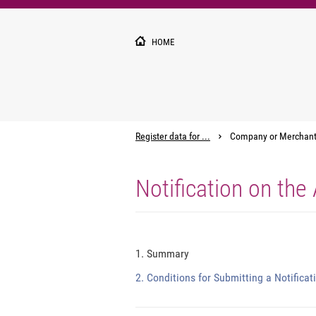
Pārlekt
uz
galveno
HOME
saturu
Register data for ...
Company or Merchan
Notification on the
1. Summary
2. Conditions for Submitting a Notificat