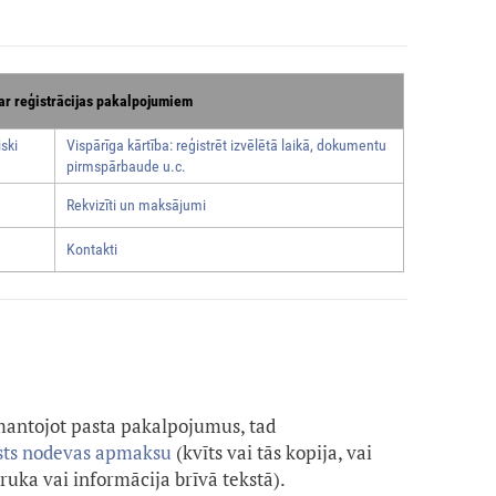
ar reģistrācijas pakalpojumiem
ski
Vispārīga kārtība: reģistrēt izvēlētā laikā, dokumentu
pirmspārbaude u.c.
Rekvizīti un maksājumi
Kontakti
zmantojot pasta pakalpojumus, tad
lsts nodevas apmaksu
(kvīts vai tās kopija, vai
uka vai informācija brīvā tekstā).