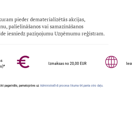
kuram pieder dematerializētās akcijas,
anu, palielināšanos vai samazināšanos
alde iesniedz paziņojumu Uzņēmumu reģistram.
as
Izmaksas no 20,00 EUR
Ies
u)*
ikt pagarināts, pamatojoties uz
Administratīvā procesa likuma 64.panta otro daļu.