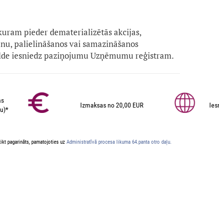
kuram pieder dematerializētās akcijas,
anu, palielināšanos vai samazināšanos
alde iesniedz paziņojumu Uzņēmumu reģistram.
as
Izmaksas no 20,00 EUR
Ies
u)*
ikt pagarināts, pamatojoties uz
Administratīvā procesa likuma 64.panta otro daļu.