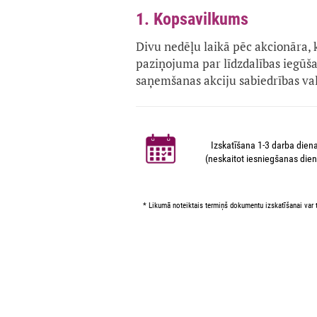
1. Kopsavilkums
Divu nedēļu laikā pēc akcionāra, 
paziņojuma par līdzdalības iegūš
saņemšanas akciju sabiedrības v
Izskatīšana 1-3 darba dien
(neskaitot iesniegšanas dien
* Likumā noteiktais termiņš dokumentu izskatīšanai var t