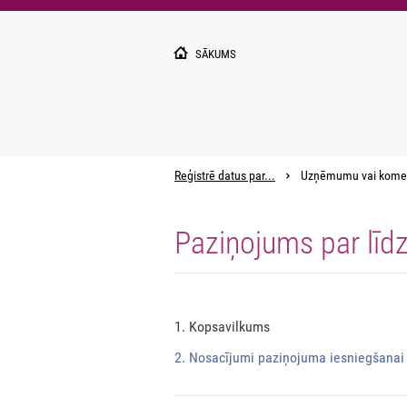
Pārlekt
uz
galveno
SĀKUMS
saturu
Reģistrē datus par...
Uzņēmumu vai kome
Paziņojums par līd
1. Kopsavilkums
2. Nosacījumi paziņojuma iesniegšanai