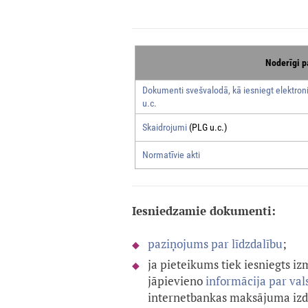
Noderīgi p
Dokumenti svešvalodā, kā iesniegt elektroni
u.c.
Skaidrojumi
(PLG u.c.)
Normatīvie akti
Iesniedzamie dokumenti:
paziņojums par līdzdalību
;
ja pieteikums tiek iesniegts i
jāpievieno
informācija par va
internetbankas maksājuma izdr