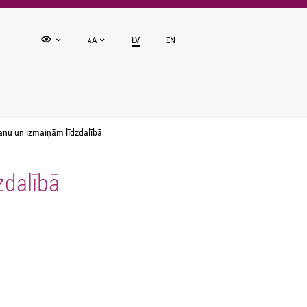
A
LV
EN
A
anu un izmaiņām līdzdalībā
zdalībā