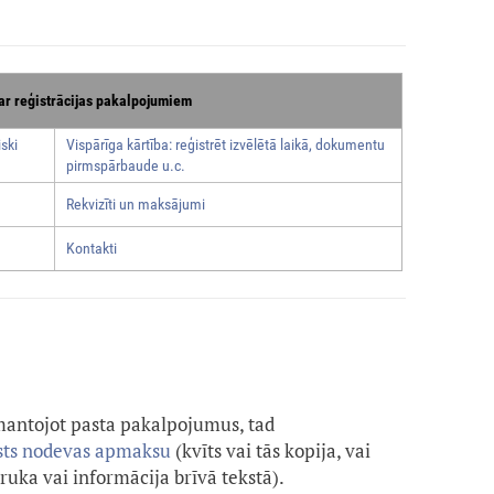
ar reģistrācijas pakalpojumiem
ski
Vispārīga kārtība: reģistrēt izvēlētā laikā, dokumentu
pirmspārbaude u.c.
Rekvizīti un maksājumi
Kontakti
zmantojot pasta pakalpojumus, tad
lsts nodevas apmaksu
(kvīts vai tās kopija, vai
uka vai informācija brīvā tekstā).