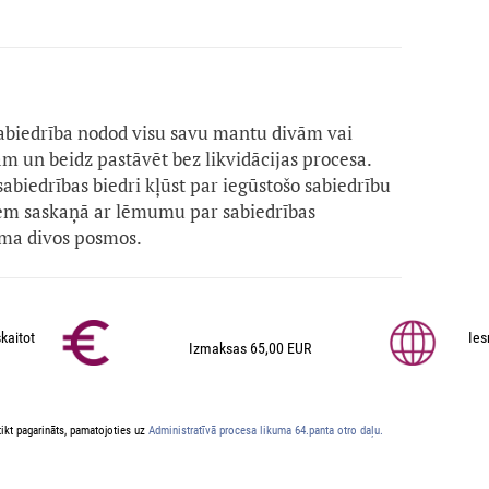
abiedrība nodod visu savu mantu divām vai
 un beidz pastāvēt bez likvidācijas procesa.
biedrības biedri kļūst par iegūstošo sabiedrību
em saskaņā ar lēmumu par sabiedrības
ama divos posmos.
kaitot
Ies
Izmaksas 65,00 EUR
ikt pagarināts, pamatojoties uz
Administratīvā procesa likuma 64.panta otro daļu.