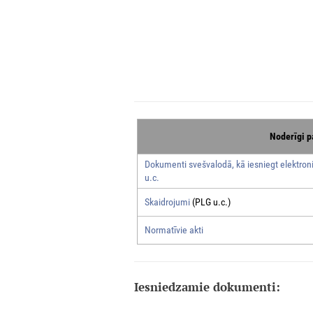
Noderīgi p
Dokumenti svešvalodā, kā iesniegt elektroni
u.c.
Skaidrojumi
(PLG u.c.)
Normatīvie akti
Iesniedzamie dokumenti: