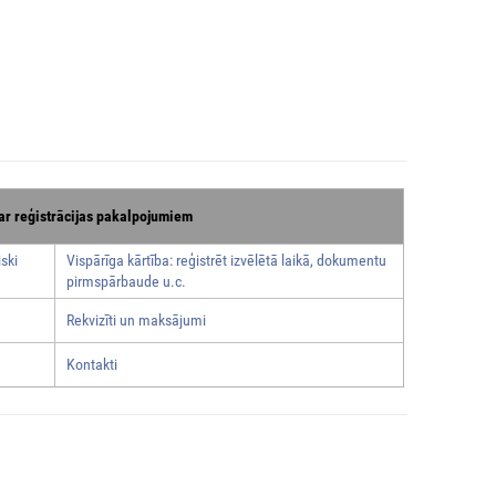
ar reģistrācijas pakalpojumiem
ski
Vispārīga kārtība: reģistrēt izvēlētā laikā, dokumentu
pirmspārbaude u.c.
Rekvizīti un maksājumi
Kontakti