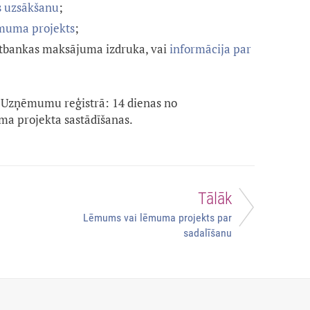
s uzsākšanu
;
ēmuma projekts
;
rnetbankas maksājuma izdruka, vai
informācija par
Uzņēmumu reģistrā: 14 dienas no
a projekta sastādīšanas.
Tālāk
Lēmums vai lēmuma projekts par
sadalīšanu