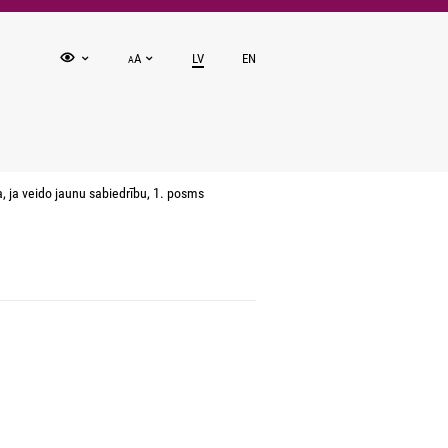
A
LV
EN
A
 ja veido jaunu sabiedrību, 1. posms