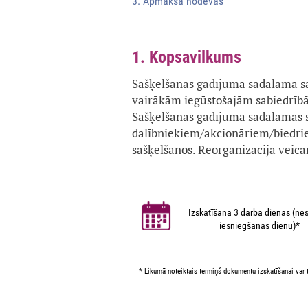
3. Apmaksā nodevas
1. Kopsavilkums
Sašķelšanas gadījumā sadalāmā s
vairākām iegūstošajām sabiedrībām
Sašķelšanas gadījumā sadalāmās sa
dalībniekiem/akcionāriem/biedri
sašķelšanos. Reorganizācija veic
Izskatīšana 3 darba dienas (nes
iesniegšanas dienu)*
* Likumā noteiktais termiņš dokumentu izskatīšanai var t