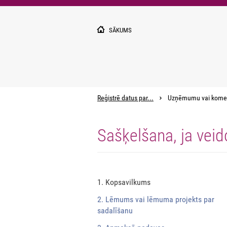
Pārlekt
uz
galveno
SĀKUMS
saturu
Reģistrē datus par...
Uzņēmumu vai kome
Sašķelšana, ja veid
1. Kopsavilkums
2. Lēmums vai lēmuma projekts par
sadalīšanu