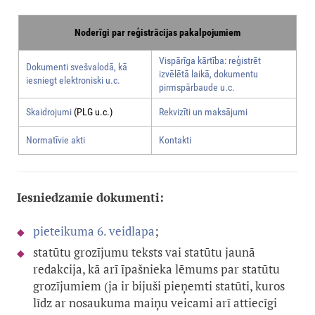
Noderīgi par reģistrācijas pakalpojumiem
Vispārīga kārtība: reģistrēt
Dokumenti svešvalodā, kā
izvēlētā laikā, dokumentu
iesniegt elektroniski u.c.
pirmspārbaude u.c.
Skaidrojumi
(PLG u.c.)
Rekvizīti un maksājumi
Normatīvie akti
Kontakti
Iesniedzamie dokumenti:
pieteikuma 6. veidlapa
;
statūtu grozījumu teksts vai statūtu jaunā
redakcija, kā arī īpašnieka lēmums par statūtu
grozījumiem (ja ir bijuši pieņemti statūti, kuros
līdz ar nosaukuma maiņu veicami arī attiecīgi