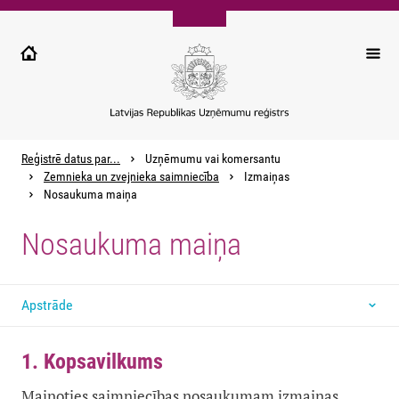
Pārlekt
uz
galveno
saturu
Reģistrē datus par...
Uzņēmumu vai komersantu
Zemnieka un zvejnieka saimniecība
Izmaiņas
Nosaukuma maiņa
Nosaukuma maiņa
Apstrāde
1. Kopsavilkums
Mainoties saimniecības nosaukumam izmaiņas