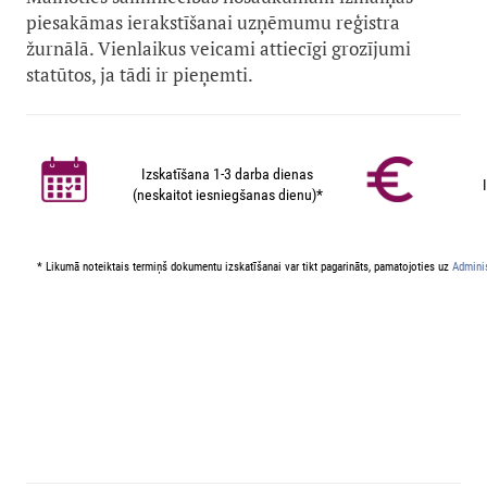
piesakāmas ierakstīšanai uzņēmumu reģistra
žurnālā. Vienlaikus veicami attiecīgi grozījumi
statūtos, ja tādi ir pieņemti.
Izskatīšana 1-3 darba dienas
(neskaitot iesniegšanas dienu)*
* Likumā noteiktais termiņš dokumentu izskatīšanai var tikt pagarināts, pamatojoties uz
Adminis