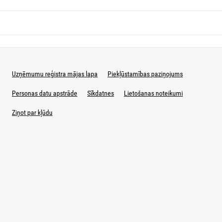
Uzņēmumu reģistra mājas lapa
Piekļūstamības paziņojums
Personas datu apstrāde
Sīkdatnes
Lietošanas noteikumi
Ziņot par kļūdu