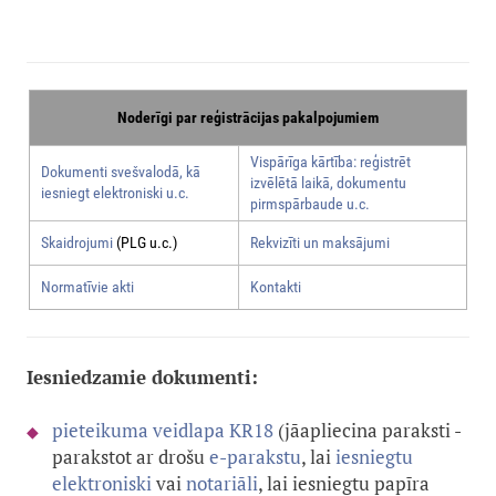
Noderīgi par reģistrācijas pakalpojumiem
Vispārīga kārtība: reģistrēt
Dokumenti svešvalodā, kā
izvēlētā laikā, dokumentu
iesniegt elektroniski u.c.
pirmspārbaude u.c.
Skaidrojumi
(PLG u.c.)
Rekvizīti un maksājumi
Normatīvie akti
Kontakti
Iesniedzamie dokumenti:
pieteikuma veidlapa KR18
(
jāapliecina paraksti -
parakstot ar drošu
e-parakstu
, lai
iesniegtu
elektroniski
vai
notariāli
, lai iesniegtu papīra