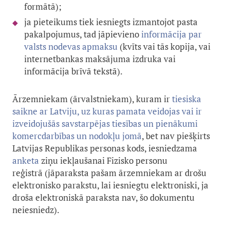
formātā)
;
ja pieteikums tiek iesniegts izmantojot pasta
pakalpojumus, tad jāpievieno
informācija par
valsts nodevas apmaksu
(kvīts vai tās kopija, vai
internetbankas maksājuma izdruka vai
informācija brīvā tekstā).
Ārzemniekam (ārvalstniekam), kuram ir
tiesiska
saikne ar Latviju, uz kuras pamata veidojas vai ir
izveidojušās savstarpējas tiesības un pienākumi
komercdarbības un nodokļu jomā
, bet nav piešķirts
Latvijas Republikas personas kods, iesniedzama
anketa
ziņu iekļaušanai Fizisko personu
reģistrā (jāparaksta pašam ārzemniekam ar drošu
elektronisko parakstu, lai iesniegtu elektroniski, ja
droša elektroniskā paraksta nav, šo dokumentu
neiesniedz).