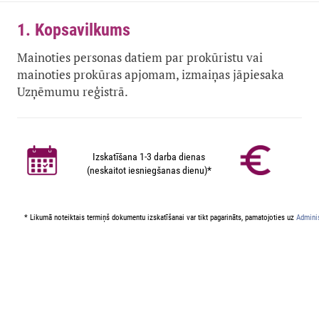
1. Kopsavilkums
Mainoties personas datiem par prokūristu vai
mainoties prokūras apjomam, izmaiņas jāpiesaka
Uzņēmumu reģistrā.
Izskatīšana 1-3 darba dienas
(neskaitot iesniegšanas dienu)*
* Likumā noteiktais termiņš dokumentu izskatīšanai var tikt pagarināts, pamatojoties uz
Adminis