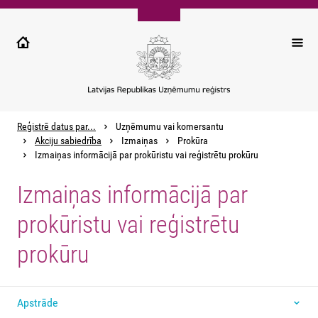
Pārlekt
uz
galveno
saturu
Reģistrē datus par...
Uzņēmumu vai komersantu
Akciju sabiedrība
Izmaiņas
Prokūra
Izmaiņas informācijā par prokūristu vai reģistrētu prokūru
Izmaiņas informācijā par
prokūristu vai reģistrētu
prokūru
Apstrāde