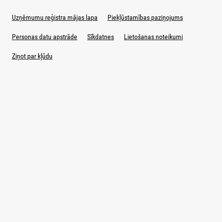
Uzņēmumu reģistra mājas lapa
Piekļūstamības paziņojums
Personas datu apstrāde
Sīkdatnes
Lietošanas noteikumi
Ziņot par kļūdu