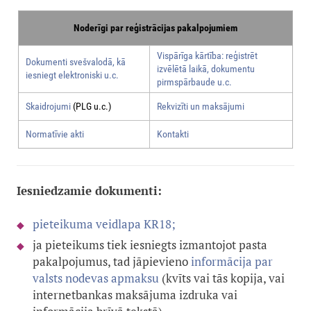
Noderīgi par reģistrācijas pakalpojumiem
Vispārīga kārtība: reģistrēt
Dokumenti svešvalodā, kā
izvēlētā laikā, dokumentu
iesniegt elektroniski u.c.
pirmspārbaude u.c.
Skaidrojumi
(PLG u.c.)
Rekvizīti un maksājumi
Normatīvie akti
Kontakti
Iesniedzamie dokumenti:
pieteikuma veidlapa KR18;
ja pieteikums tiek iesniegts izmantojot pasta
pakalpojumus, tad jāpievieno
informācija par
valsts nodevas apmaksu
(kvīts vai tās kopija, vai
internetbankas maksājuma izdruka vai