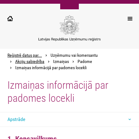
Pārlekt
uz
galveno
saturu
Reģistrē datus par...
Uzņēmumu vai komersantu
Akciju sabiedrība
Izmaiņas
Padome
Izmaiņas informācijā par padomes locekli
Izmaiņas informācijā par
padomes locekli
Apstrāde