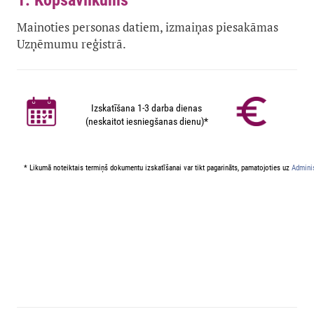
1. Kopsavilkums
Mainoties personas datiem, izmaiņas piesakāmas
Uzņēmumu reģistrā.
Izskatīšana 1-3 darba dienas
(neskaitot iesniegšanas dienu)*
* Likumā noteiktais termiņš dokumentu izskatīšanai var tikt pagarināts, pamatojoties uz
Adminis