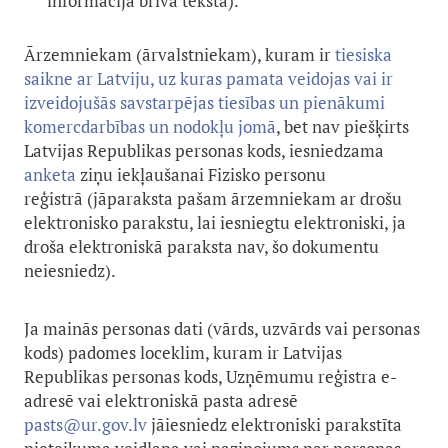
informācija brīvā tekstā).
Ārzemniekam (ārvalstniekam), kuram ir
tiesiska
saikne ar Latviju, uz kuras pamata veidojas vai ir
izveidojušās savstarpējas tiesības un pienākumi
komercdarbības un nodokļu jomā
, bet nav piešķirts
Latvijas Republikas personas kods, iesniedzama
anket
a
ziņu iekļaušanai Fizisko personu
reģistrā (jāparaksta pašam ārzemniekam ar drošu
elektronisko parakstu, lai iesniegtu elektroniski, ja
droša elektroniskā paraksta nav, šo dokumentu
neiesniedz).
Ja mainās personas dati (vārds, uzvārds vai personas
kods) padomes loceklim, kuram ir Latvijas
Republikas personas kods, Uzņēmumu reģistra e-
adresē vai elektroniskā pasta adresē
pasts@ur.gov.lv
jāiesniedz elektroniski parakstīta