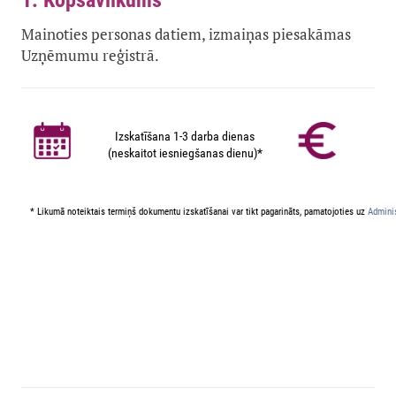
1. Kopsavilkums
Mainoties personas datiem, izmaiņas piesakāmas
Uzņēmumu reģistrā.
Izskatīšana 1-3 darba dienas
(neskaitot iesniegšanas dienu)*
* Likumā noteiktais termiņš dokumentu izskatīšanai var tikt pagarināts, pamatojoties uz
Adminis