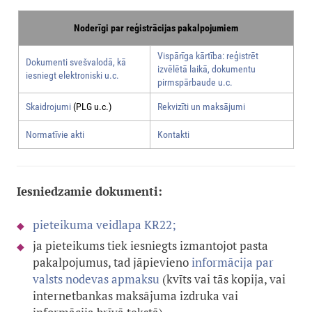
Noderīgi par reģistrācijas pakalpojumiem
Vispārīga kārtība: reģistrēt
Dokumenti svešvalodā, kā
izvēlētā laikā, dokumentu
iesniegt elektroniski u.c.
pirmspārbaude u.c.
Skaidrojumi
(PLG u.c.)
Rekvizīti un maksājumi
Normatīvie akti
Kontakti
Iesniedzamie dokumenti:
pieteikuma veidlapa KR22;
ja pieteikums tiek iesniegts izmantojot pasta
pakalpojumus, tad jāpievieno
informācija par
valsts nodevas apmaksu
(kvīts vai tās kopija, vai
internetbankas maksājuma izdruka vai