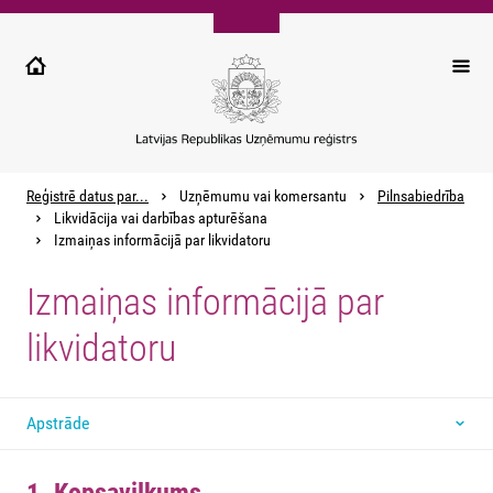
Pārlekt
uz
galveno
saturu
Reģistrē datus par...
Uzņēmumu vai komersantu
Pilnsabiedrība
Likvidācija vai darbības apturēšana
Izmaiņas informācijā par likvidatoru
Izmaiņas informācijā par
likvidatoru
Apstrāde