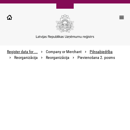
Pārlekt
uz
galveno
saturu
Register data for ...
Company or Merchant
Pilnsabiedrība
Reorganizācija
Reorganizācija
Pievienošana 2. posms