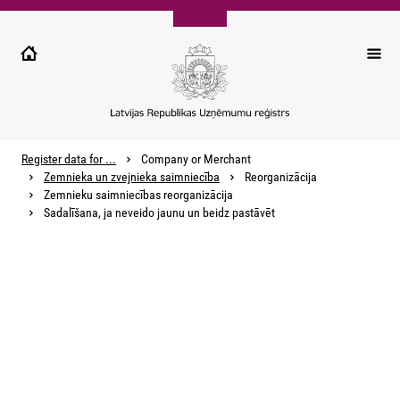
Pārlekt
uz
galveno
saturu
Register data for ...
Company or Merchant
Zemnieka un zvejnieka saimniecība
Reorganizācija
Zemnieku saimniecības reorganizācija
Sadalīšana, ja neveido jaunu un beidz pastāvēt