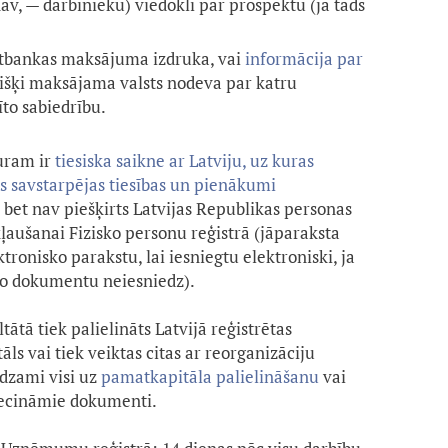
av, — darbinieku) viedokli par prospektu (ja tāds
rnetbankas maksājuma izdruka, vai
informācija par
višķi maksājama valsts nodeva par katru
īto sabiedrību.
uram ir
tiesiska saikne ar Latviju, uz kuras
ās savstarpējas tiesības un pienākumi
, bet nav piešķirts Latvijas Republikas personas
kļaušanai Fizisko personu reģistrā (jāparaksta
onisko parakstu, lai iesniegtu elektroniski, ja
 šo dokumentu neiesniedz).
tātā tiek palielināts Latvijā reģistrētas
ls vai tiek veiktas citas ar reorganizāciju
edzami visi uz
pamatkapitāla palielināšanu
vai
iecināmie dokumenti.