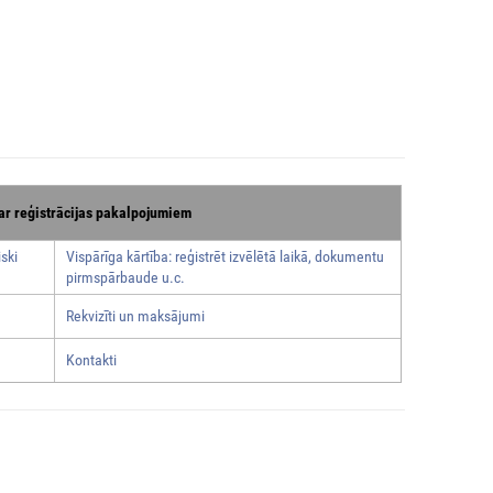
ar reģistrācijas pakalpojumiem
ski
Vispārīga kārtība: reģistrēt izvēlētā laikā, dokumentu
pirmspārbaude u.c.
Rekvizīti un maksājumi
Kontakti