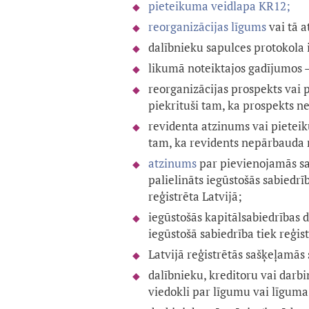
pieteikuma veidlapa KR12;
reorganizācijas līgums
vai tā a
dalībnieku sapulces protokola 
likumā noteiktajos gadījumos —
reorganizācijas prospekts vai p
piekrituši tam, ka prospekts ne
revidenta atzinums vai pieteiku
tam, ka revidents nepārbauda 
atzinums
par pievienojamās sa
palielināts iegūstošās sabiedrī
reģistrēta Latvijā;
iegūstošās kapitālsabiedrības d
iegūstošā sabiedrība tiek reģist
Latvijā reģistrētās sašķeļamās
dalībnieku, kreditoru vai darbi
viedokli par līgumu vai līguma 