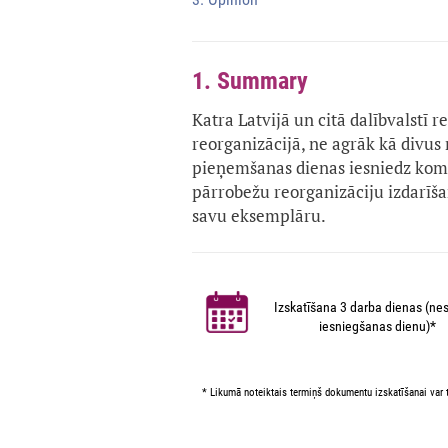
1. Summary
Katra Latvijā un citā dalībvalstī r
reorganizācijā, ne agrāk kā divu
pieņemšanas dienas iesniedz kome
pārrobežu reorganizāciju izdarīša
savu eksemplāru.
Izskatīšana 3 darba dienas (nes
iesniegšanas dienu)*
* Likumā noteiktais termiņš dokumentu izskatīšanai var t