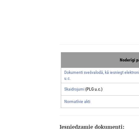
Noderīgi p
Dokumenti svešvalodā, kā iesniegt elektroni
u.c.
Skaidrojumi
(PLG u.c.)
Normatīvie akti
Iesniedzamie dokumenti: