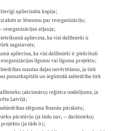
ttiecīgi apliecināta kopija;
izraksts ar lēmumu par reorganizāciju;
 reorganizācijas atļauja;
ieteikumā apliecina, ka visi dalībnieki ir
tiek sagatavots;
mā apliecina, ka visi dalībnieki ir piekrituši
reorganizācijas līgumu vai līguma projektu;
biedrības mantas daļas novērtēšanu, ja tiek
bas pamatkapitāls un iegūstošā sabiedrība tiek
alībnieku (akcionāru) reģistra nodalījums, ja
rēta Latvijā;
 sabiedrības slēguma finanšu pārskatu;
nieku pārstāvju (ja tādu nav, — darbinieku)
projektu (ja tāds ir);