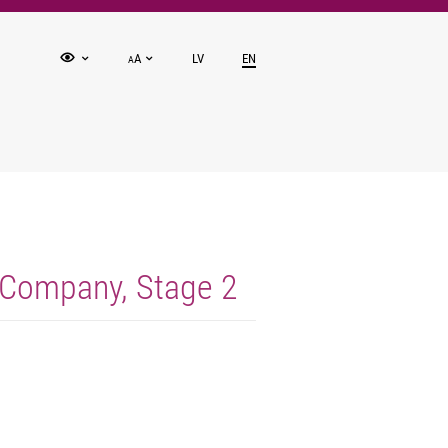
A
LV
EN
A
w Company, Stage 2