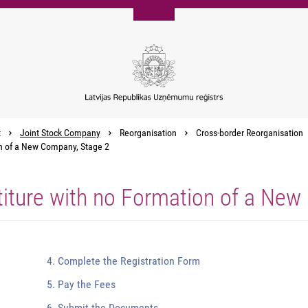
t
Joint Stock Company
Reorganisation
Cross-border Reorganisation
on of a New Company, Stage 2
titure with no Formation of a Ne
4. Complete the Registration Form
5. Pay the Fees
6. Submit the Documents