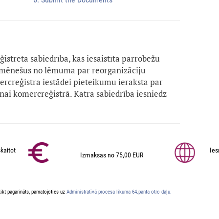
eģistrēta sabiedrība, kas iesaistīta pārrobežu
s mēnešus no lēmuma par reorganizāciju
rcreģistra iestādei pieteikumu ieraksta par
nai komercreģistrā. Katra sabiedrība iesniedz
kaitot
Ies
Izmaksas no 75,00 EUR
ikt pagarināts, pamatojoties uz
Administratīvā procesa likuma 64.panta otro daļu.