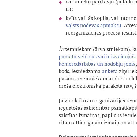
darbinieku pārstāvju (ja tādu n
ir);
kvīts vai tās kopija, vai inte
valsts nodevas apmaksu
. Atse
reorganizācijas procesā iesaist
Ārzemniekam (ārvalstniekam), k
pamata veidojas vai ir izveidojuš
komercdarbības un nodokļu jomā
kods, iesniedzama
anketa
ziņu ie
pašam ārzemniekam ar drošu elektr
droša elektroniskā paraksta nav,
Ja vienlaikus reorganizācijas rezul
iegūstošās sabiedrības pamatkapitā
saistītas izmaiņas, papildus iesni
citām attiecīgajām izmaiņām att