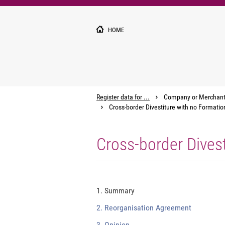
Pārlekt
uz
galveno
HOME
saturu
Register data for ...
Company or Merchan
Cross-border Divestiture with no Formati
Cross-border Dives
1. Summary
2. Reorganisation Agreement
3. Opinion