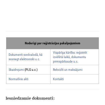
Noderīgi par reģistrācijas pakalpojumiem
Vispārīga kārtība: reģistrēt
Dokumenti svešvalodā, kā
izvēlētā laikā, dokumentu
iesniegt elektroniski u.c.
pirmspārbaude u.c.
Skaidrojumi
(PLG u.c.)
Rekvizīti un maksājumi
Normatīvie akti
Kontakti
Iesniedzamie dokumenti: