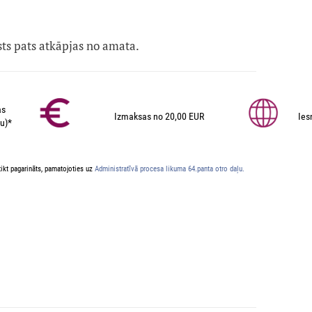
sts pats atkāpjas no amata.
as
Izmaksas no 20,00 EUR
Ies
u)*
ikt pagarināts, pamatojoties uz
Administratīvā procesa likuma 64.panta otro daļu.