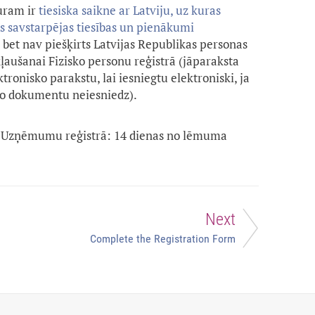
uram ir
tiesiska saikne ar Latviju, uz kuras
ās savstarpējas tiesības un pienākumi
, bet nav piešķirts Latvijas Republikas personas
kļaušanai Fizisko personu reģistrā (jāparaksta
onisko parakstu, lai iesniegtu elektroniski, ja
 šo dokumentu neiesniedz).
 Uzņēmumu reģistrā: 14 dienas no lēmuma
Next
Complete the Registration Form