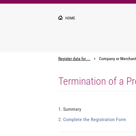
Pārlekt
uz
galveno
HOME
saturu
Register data for ...
Company or Merchan
Termination of a Pr
1. Summary
2. Complete the Registration Form