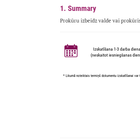
1. Summary
Prokūru izbeidz valde vai prokūri
Izskatīšana 1-3 darba dien
(neskaitot iesniegšanas dien
* Likumā noteiktais termiņš dokumentu izskatīšanai var t