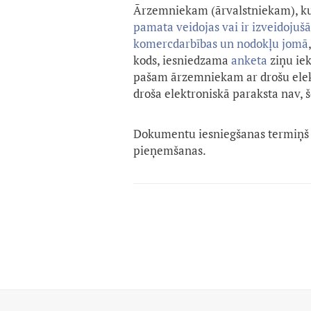
Ārzemniekam (ārvalstniekam), k
pamata veidojas vai ir izveidojuš
komercdarbības un nodokļu jomā
kods, iesniedzama
anketa
ziņu ie
pašam ārzemniekam ar drošu elektr
droša elektroniskā paraksta nav,
Dokumentu iesniegšanas termiņš
pieņemšanas.