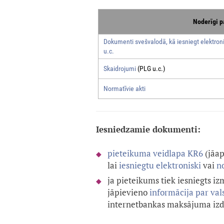
Noderīgi p
Dokumenti svešvalodā, kā iesniegt elektroni
u.c.
Skaidrojumi
(PLG u.c.)
Normatīvie akti
Iesniedzamie dokumenti:
pieteikuma veidlapa KR6
(
jāap
lai
iesniegtu elektroniski
vai
no
ja pieteikums tiek iesniegts i
jāpievieno
informācija par va
internetbankas maksājuma izdr