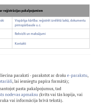
ar reģistrācijas pakalpojumiem
ski
Vispārīga kārtība: reģistrēt izvēlētā laikā, dokumentu
pirmspārbaude u.c.
Rekvizīti un maksājumi
Kontakti
liecina paraksti - parakstot ar drošu
e-parakstu
,
tariāli
, lai iesniegtu papīra formātā)
;
zmantojot pasta pakalpojumus, tad
lsts nodevas apmaksu
(kvīts vai tās kopija, vai
uka vai informācija brīvā tekstā).