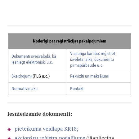
Noderīgi par reģistrācijas pakalpojumiem
Vispārīga kārtība: reģistrēt
Dokumenti svešvalodā, kā
izvēlētā laikā, dokumentu
iesniegt elektroniski u.c.
pirmspārbaude u.c.
Skaidrojumi
(PLG u.c.)
Rekvizīti un maksājumi
Normatīvie akti
Kontakti
Iesniedzamie dokumenti:
pieteikuma veidlapa KR18;
akcionāru reģistra nodalījums
(jāapliecina