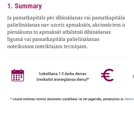
1. Summary
Ja pamatkapitāls pēc dibināšanas vai pamatkapitāla
palielināšanas nav uzreiz apmaksāts, akcionāriem ir
pienākums to apmaksāt atbilstoši dibināšanas
līgumā vai pamatkapitāla palielināšanas
noteikumos noteiktajam termiņam.
Izskatīšana 1-3 darba dienas
(neskaitot iesniegšanas dienu)*
* Likumā noteiktais termiņš dokumentu izskatīšanai var tikt pagarināts, pamatojoties uz
Adminis