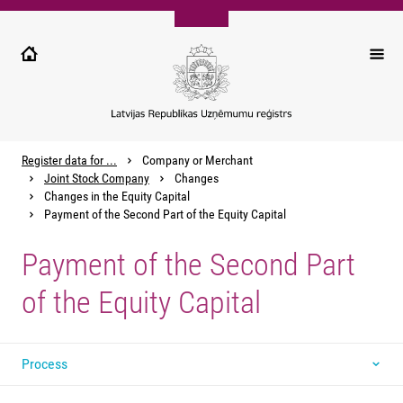
Pārlekt
uz
galveno
saturu
Register data for ...
Company or Merchant
Joint Stock Company
Changes
Changes in the Equity Capital
Payment of the Second Part of the Equity Capital
Payment of the Second Part
of the Equity Capital
Process