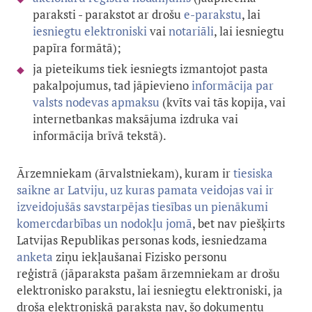
paraksti - parakstot ar drošu
e-parakstu
, lai
iesniegtu elektroniski
vai
notariāli
, lai iesniegtu
papīra formātā)
; ​​
ja pieteikums tiek iesniegts izmantojot pasta
pakalpojumus, tad jāpievieno
informācija par
valsts nodevas apmaksu
(kvīts vai tās kopija, vai
internetbankas maksājuma izdruka vai
informācija brīvā tekstā).
Ārzemniekam (ārvalstniekam), kuram ir
tiesiska
saikne ar Latviju, uz kuras pamata veidojas vai ir
izveidojušās savstarpējas tiesības un pienākumi
komercdarbības un nodokļu jomā
, bet nav piešķirts
Latvijas Republikas personas kods, iesniedzama
anket
a
ziņu iekļaušanai Fizisko personu
reģistrā (jāparaksta pašam ārzemniekam ar drošu
elektronisko parakstu, lai iesniegtu elektroniski, ja
droša elektroniskā paraksta nav, šo dokumentu