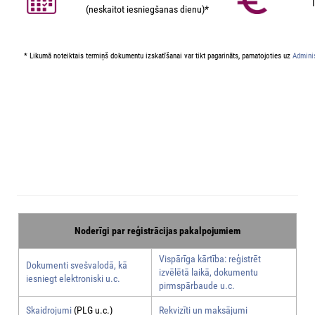
(neskaitot iesniegšanas dienu)*
* Likumā noteiktais termiņš dokumentu izskatīšanai var tikt pagarināts, pamatojoties uz
Adminis
Noderīgi par reģistrācijas pakalpojumiem
Vispārīga kārtība: reģistrēt
Dokumenti svešvalodā, kā
izvēlētā laikā, dokumentu
iesniegt elektroniski u.c.
pirmspārbaude u.c.
Skaidrojumi
(PLG u.c.)
Rekvizīti un maksājumi