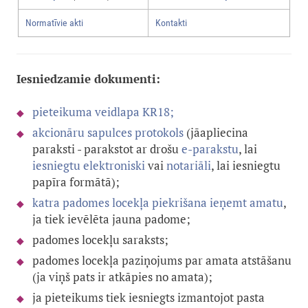
Normatīvie akti
Kontakti
Iesniedzamie dokumenti:
pieteikuma veidlapa KR18;
akcionāru sapulces protokols
(
jāapliecina
paraksti - parakstot ar drošu
e-parakstu
, lai
iesniegtu elektroniski
vai
notariāli
, lai iesniegtu
papīra formātā)
;
katra padomes locekļa piekrišana ieņemt amatu
,
ja tiek ievēlēta jauna padome;
padomes locekļu saraksts;
padomes locekļa paziņojums par amata atstāšanu
(ja viņš pats ir atkāpies no amata);
ja pieteikums tiek iesniegts izmantojot pasta