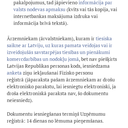
pakalpojumus, tad jāpievieno
informācija par
valsts nodevas apmaksu
(kvīts vai tās kopija, vai
internetbankas maksājuma izdruka vai
informācija brīvā tekstā).
Ārzemniekam (ārvalstniekam), kuram ir
tiesiska
saikne ar Latviju, uz kuras pamata veidojas vai ir
izveidojušās savstarpējas tiesības un pienākumi
komercdarbības un nodokļu jomā
, bet nav piešķirts
Latvijas Republikas personas kods, iesniedzama
anket
a
ziņu iekļaušanai Fizisko personu
reģistrā (jāparaksta pašam ārzemniekam ar drošu
elektronisko parakstu, lai iesniegtu elektroniski, ja
droša elektroniskā paraksta nav, šo dokumentu
neiesniedz).
Dokumentu iesniegšanas termiņš Uzņēmumu
reģistrā: 14 dienas no lēmuma pieņemšanas.