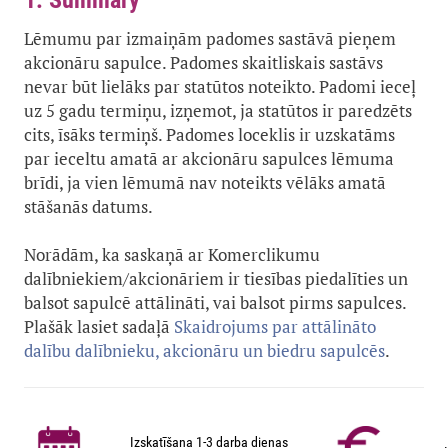
1. Summary
Lēmumu par izmaiņām padomes sastāvā pieņem
akcionāru sapulce. Padomes skaitliskais sastāvs
nevar būt lielāks par statūtos noteikto. Padomi ieceļ
uz 5 gadu termiņu, izņemot, ja statūtos ir paredzēts
cits, īsāks termiņš. Padomes loceklis ir uzskatāms
par ieceltu amatā ar akcionāru sapulces lēmuma
brīdi, ja vien lēmumā nav noteikts vēlāks amatā
stāšanās datums.
Norādām, ka saskaņā ar Komerclikumu
dalībniekiem/akcionāriem ir tiesības piedalīties un
balsot sapulcē attālināti, vai balsot pirms sapulces.
Plašāk lasiet sadaļā
Skaidrojums par attālināto
dalību dalībnieku, akcionāru un biedru sapulcēs
.
Izskatīšana 1-3 darba dienas