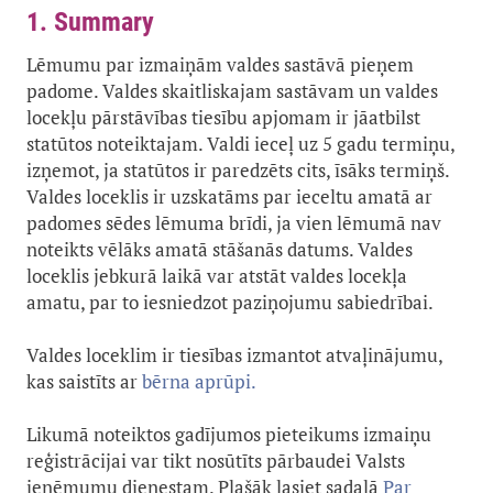
1. Summary
Lēmumu par izmaiņām valdes sastāvā pieņem
padome. Valdes skaitliskajam sastāvam un valdes
locekļu pārstāvības tiesību apjomam ir jāatbilst
statūtos noteiktajam. Valdi ieceļ uz 5 gadu termiņu,
izņemot, ja statūtos ir paredzēts cits, īsāks termiņš.
Valdes loceklis ir uzskatāms par ieceltu amatā ar
padomes sēdes lēmuma brīdi, ja vien lēmumā nav
noteikts vēlāks amatā stāšanās datums.
Valdes
loceklis jebkurā laikā var atstāt valdes locekļa
amatu, par to iesniedzot paziņojumu sabiedrībai.
Valdes loceklim ir tiesības izmantot atvaļinājumu,
kas saistīts ar
bērna aprūpi.
Likumā noteiktos gadījumos pieteikums izmaiņu
reģistrācijai var tikt nosūtīts pārbaudei Valsts
ieņēmumu dienestam. Plašāk lasiet sadaļā
Par