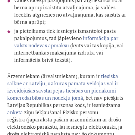
valdes locekļa paziņojums par atgriešanos no ar
bērna aprūpi saistīta atvaļinājuma, ja valdes
loceklis atgriezies no atvaļinājuma, kas saistīts ar
bērna aprūpi;
ja pieteikums tiek iesniegts izmantojot pasta
pakalpojumus, tad jāpievieno
informācija par
valsts nodevas apmaksu
(kvīts vai tās kopija, vai
internetbankas maksājuma izdruka vai
informācija brīvā tekstā).
Ārzemniekam (ārvalstniekam), kuram ir
tiesiska
saikne ar Latviju, uz kuras pamata veidojas vai ir
izveidojušās savstarpējas tiesības un pienākumi
komercdarbības un nodokļu jomā
, bet nav piešķirts
Latvijas Republikas personas kods, ir iesniedzama
anket
a
ziņu iekļaušanai Fizisko personu
reģistrā (jāparaksta pašam ārzemniekam ar drošu
elektronisko parakstu, lai iesniegtu elektroniski, ja
droša elektroniskā paraksta nav, šo dokumentu