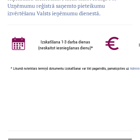
Uzņēmumu reģistrā saņemto pieteikumu
izvērtēšanu Valsts ieņēmumu dienestā
.
Izskatīšana 1-3 darba dienas
(neskaitot iesniegšanas dienu)*
* Likumā noteiktais termiņš dokumentu izskatīšanai var tikt pagarināts, pamatojoties uz
Adminis